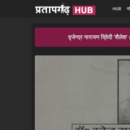
HUB
प
वृजेन्द्र नारायण दि्वेदी '