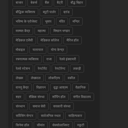
बाजार
बेकर्स
बैंक
बैट्री
बौद्ध बिहार
बौद्धिक व्यक्तित्व
ब्यूटी पार्लर
ब्रांड
भविष्य के प्रोजेक्ट
भूमाप
मंदिर
मन्दिर
मरम्मत केंद्र
महात्मा
मिष्ठान भण्डार
मेडिकल एजेंसी
मेडिकल कॉलेज
मैरिज हॉल
मोबाइल
यातायात
योगा केन्द्र
रचनात्मक व्यक्तित्व
राजा
रेलवे इंक्वायरी
रेलवे स्टेशन
रेस्टोरेंट
रेस्टोरेन्ट
लकड़ी
लेखक
लेखपाल
लोकप्रिय
वकील
वास्तु केंद्र
विज्ञापन
वृद्धा आश्रम
वैज्ञानिक
शहर
शैक्षिक संस्था
शॉपिंग हॉल
संगीत विद्यालय
संस्थान
समाज सेवी
सरकारी संस्था
सर्विसिंग सेन्टर
सार्वजनिक स्थल
साहित्यकार
सिनेमा हॉल
सीमांत
सेक्सोलाजिस्ट
स्कूटी