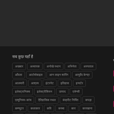
सब कुछ यहाँ है
अखबार
अध्यापक
अनोखे स्थान
अभिनेता
अस्पताल
आँवला
आटोमोबाइल
आन लाइन शापिंग
आयुर्वेद केन्द्र
आलमारी
आश्रम
इंटरनेट
इतिहास
इन्वर्टर
इलेक्ट्रानिक्स
इलेक्ट्रीशियन
उत्पाद
एजेन्सी
एल्मुनियम-कांच
ऐतिहासिक स्थल
कंक्रीट निर्मित
कपड़ा
कम्प्युटर
कलाकार
कवि
कस्बा
कार
कारखाना