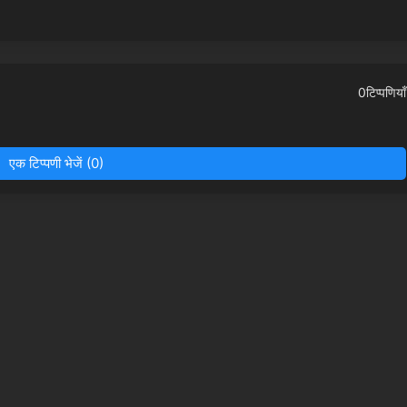
0टिप्पणियाँ
एक टिप्पणी भेजें (0)