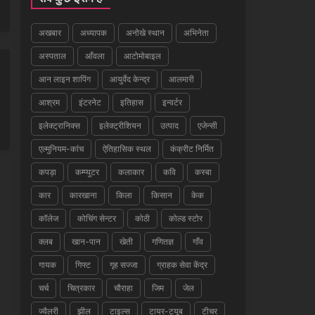
अखबार
अध्यापक
अनोखे स्थान
अभिनेता
अस्पताल
आँवला
आटोमोबाइल
आन लाइन शापिंग
आयुर्वेद केन्द्र
आलमारी
आश्रम
इंटरनेट
इतिहास
इन्वर्टर
इलेक्ट्रानिक्स
इलेक्ट्रीशियन
उत्पाद
एजेन्सी
एल्मुनियम-कांच
ऐतिहासिक स्थल
कंक्रीट निर्मित
कपड़ा
कम्प्युटर
कलाकार
कवि
कस्बा
कार
कारखाना
किला
किसान
केक
कॉलेज
कोचिंग सेन्टर
कोठी
कोल्ड स्टोर
क्लब
खान-पान
खेती
गणितज्ञ
गाँव
गायक
गिफ्ट
गृह सज्जा
ग्राहक सेवा केंद्र
चर्च
चित्रकार
चौराहा
जिम
जेल
ज्वैलरी
झील
टाइल्स
टायर-ट्यूब
टीचर