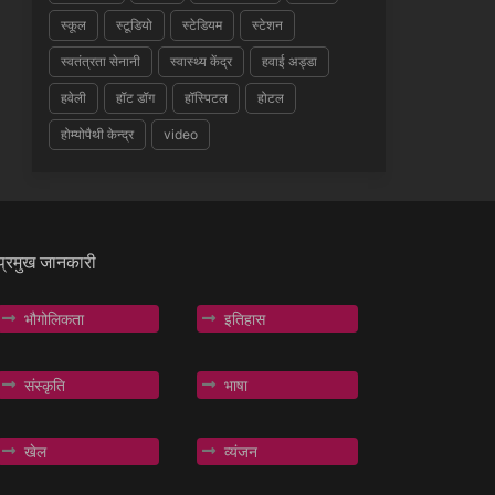
स्कूल
स्टूडियो
स्टेडियम
स्टेशन
स्वतंत्रता सेनानी
स्वास्थ्य केंद्र
हवाई अड्डा
हवेली
हॉट डॉग
हॉस्पिटल
होटल
होम्योपैथी केन्द्र
video
प्रमुख जानकारी
भौगोलिकता
इतिहास
संस्कृति
भाषा
खेल
व्यंजन