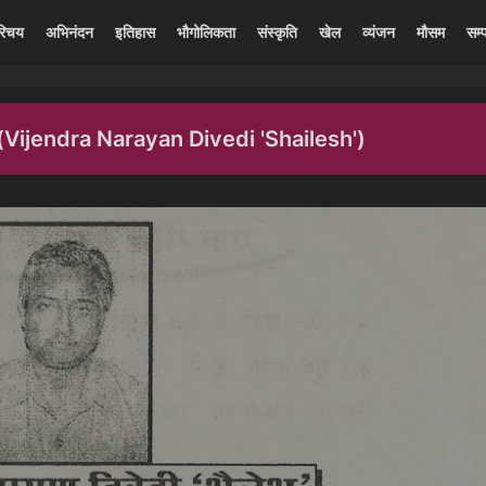
रिचय
अभिनंदन
इतिहास
भौगोलिकता
संस्कृति
खेल
व्यंजन
मौसम
सम्प
शैलेश' (Vijendra Narayan Divedi 'Shailesh')