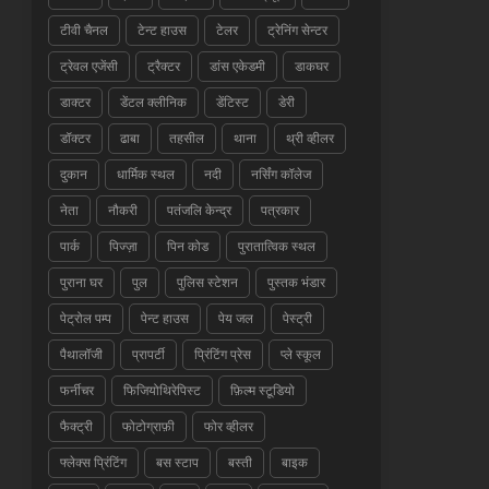
टीवी चैनल
टेन्ट हाउस
टेलर
ट्रेनिंग सेन्टर
ट्रेवल एजेंसी
ट्रैक्टर
डांस एकेडमी
डाकघर
डाक्टर
डेंटल क्लीनिक
डेंटिस्ट
डेरी
डॉक्टर
ढाबा
तहसील
थाना
थ्री व्हीलर
दुकान
धार्मिक स्थल
नदी
नर्सिंग कॉलेज
नेता
नौकरी
पतंजलि केन्द्र
पत्रकार
पार्क
पिज्ज़ा
पिन कोड
पुरातात्विक स्थल
पुराना घर
पुल
पुलिस स्टेशन
पुस्तक भंडार
पेट्रोल पम्प
पेन्ट हाउस
पेय जल
पेस्ट्री
पैथालॉजी
प्रापर्टी
प्रिंटिंग प्रेस
प्ले स्कूल
फर्नीचर
फिजियोथिरेपिस्ट
फ़िल्म स्टूडियो
फैक्ट्री
फोटोग्राफ़ी
फोर व्हीलर
फ्लेक्स प्रिंटिंग
बस स्टाप
बस्ती
बाइक