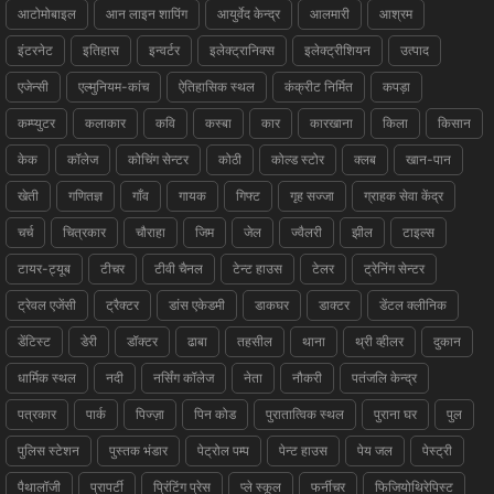
आटोमोबाइल
आन लाइन शापिंग
आयुर्वेद केन्द्र
आलमारी
आश्रम
इंटरनेट
इतिहास
इन्वर्टर
इलेक्ट्रानिक्स
इलेक्ट्रीशियन
उत्पाद
एजेन्सी
एल्मुनियम-कांच
ऐतिहासिक स्थल
कंक्रीट निर्मित
कपड़ा
कम्प्युटर
कलाकार
कवि
कस्बा
कार
कारखाना
किला
किसान
केक
कॉलेज
कोचिंग सेन्टर
कोठी
कोल्ड स्टोर
क्लब
खान-पान
खेती
गणितज्ञ
गाँव
गायक
गिफ्ट
गृह सज्जा
ग्राहक सेवा केंद्र
चर्च
चित्रकार
चौराहा
जिम
जेल
ज्वैलरी
झील
टाइल्स
टायर-ट्यूब
टीचर
टीवी चैनल
टेन्ट हाउस
टेलर
ट्रेनिंग सेन्टर
ट्रेवल एजेंसी
ट्रैक्टर
डांस एकेडमी
डाकघर
डाक्टर
डेंटल क्लीनिक
डेंटिस्ट
डेरी
डॉक्टर
ढाबा
तहसील
थाना
थ्री व्हीलर
दुकान
धार्मिक स्थल
नदी
नर्सिंग कॉलेज
नेता
नौकरी
पतंजलि केन्द्र
पत्रकार
पार्क
पिज्ज़ा
पिन कोड
पुरातात्विक स्थल
पुराना घर
पुल
पुलिस स्टेशन
पुस्तक भंडार
पेट्रोल पम्प
पेन्ट हाउस
पेय जल
पेस्ट्री
पैथालॉजी
प्रापर्टी
प्रिंटिंग प्रेस
प्ले स्कूल
फर्नीचर
फिजियोथिरेपिस्ट