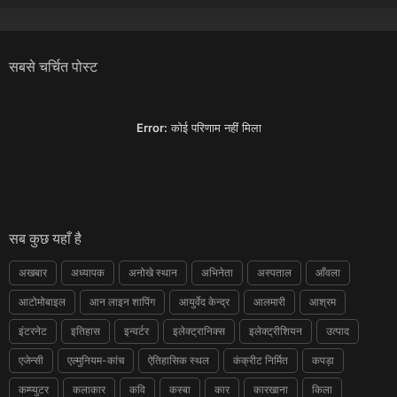
सबसे चर्चित पोस्ट
Error:
कोई परिणाम नहीं मिला
सब कुछ यहाँ है
अखबार
अध्यापक
अनोखे स्थान
अभिनेता
अस्पताल
आँवला
आटोमोबाइल
आन लाइन शापिंग
आयुर्वेद केन्द्र
आलमारी
आश्रम
इंटरनेट
इतिहास
इन्वर्टर
इलेक्ट्रानिक्स
इलेक्ट्रीशियन
उत्पाद
एजेन्सी
एल्मुनियम-कांच
ऐतिहासिक स्थल
कंक्रीट निर्मित
कपड़ा
कम्प्युटर
कलाकार
कवि
कस्बा
कार
कारखाना
किला