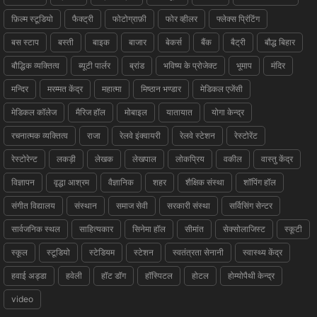
फ़िल्म स्टूडियो
फैक्ट्री
फोटोग्राफ़ी
फोर व्हीलर
फ्लेक्स प्रिंटिंग
बस स्टाप
बस्ती
बाइक
बाजार
बेकर्स
बैंक
बैट्री
बौद्ध बिहार
बौद्धिक व्यक्तित्व
ब्यूटी पार्लर
ब्रांड
भविष्य के प्रोजेक्ट
भूमाप
मंदिर
मन्दिर
मरम्मत केंद्र
महात्मा
मिष्ठान भण्डार
मेडिकल एजेंसी
मेडिकल कॉलेज
मैरिज हॉल
मोबाइल
यातायात
योगा केन्द्र
रचनात्मक व्यक्तित्व
राजा
रेलवे इंक्वायरी
रेलवे स्टेशन
रेस्टोरेंट
रेस्टोरेन्ट
लकड़ी
लेखक
लेखपाल
लोकप्रिय
वकील
वास्तु केंद्र
विज्ञापन
वृद्धा आश्रम
वैज्ञानिक
शहर
शैक्षिक संस्था
शॉपिंग हॉल
संगीत विद्यालय
संस्थान
समाज सेवी
सरकारी संस्था
सर्विसिंग सेन्टर
सार्वजनिक स्थल
साहित्यकार
सिनेमा हॉल
सीमांत
सेक्सोलाजिस्ट
स्कूटी
स्कूल
स्टूडियो
स्टेडियम
स्टेशन
स्वतंत्रता सेनानी
स्वास्थ्य केंद्र
हवाई अड्डा
हवेली
हॉट डॉग
हॉस्पिटल
होटल
होम्योपैथी केन्द्र
video