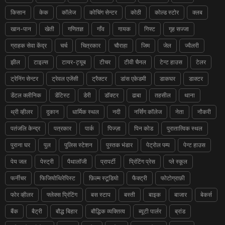
किसान
केक
कॉलेज
कोचिंग सेन्टर
कोठी
कोल्ड स्टोर
क्लब
खान-पान
खेती
गणितज्ञ
गाँव
गायक
गिफ्ट
गृह सज्जा
ग्राहक सेवा केंद्र
चर्च
चित्रकार
चौराहा
जिम
जेल
ज्वैलरी
झील
टाइल्स
टायर-ट्यूब
टीचर
टीवी चैनल
टेन्ट हाउस
टेलर
ट्रेनिंग सेन्टर
ट्रेवल एजेंसी
ट्रैक्टर
डांस एकेडमी
डाकघर
डाक्टर
डेंटल क्लीनिक
डेंटिस्ट
डेरी
डॉक्टर
ढाबा
तहसील
थाना
थ्री व्हीलर
दुकान
धार्मिक स्थल
नदी
नर्सिंग कॉलेज
नेता
नौकरी
पतंजलि केन्द्र
पत्रकार
पार्क
पिज्ज़ा
पिन कोड
पुरातात्विक स्थल
पुराना घर
पुल
पुलिस स्टेशन
पुस्तक भंडार
पेट्रोल पम्प
पेन्ट हाउस
पेय जल
पेस्ट्री
पैथालॉजी
प्रापर्टी
प्रिंटिंग प्रेस
प्ले स्कूल
फर्नीचर
फिजियोथिरेपिस्ट
फ़िल्म स्टूडियो
फैक्ट्री
फोटोग्राफ़ी
फोर व्हीलर
फ्लेक्स प्रिंटिंग
बस स्टाप
बस्ती
बाइक
बाजार
बेकर्स
बैंक
बैट्री
बौद्ध बिहार
बौद्धिक व्यक्तित्व
ब्यूटी पार्लर
ब्रांड