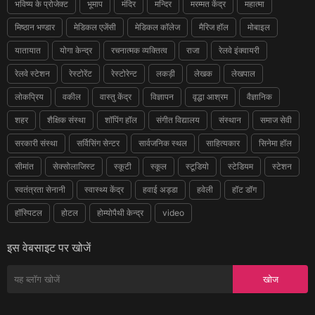
भविष्य के प्रोजेक्ट
भूमाप
मंदिर
मन्दिर
मरम्मत केंद्र
महात्मा
मिष्ठान भण्डार
मेडिकल एजेंसी
मेडिकल कॉलेज
मैरिज हॉल
मोबाइल
यातायात
योगा केन्द्र
रचनात्मक व्यक्तित्व
राजा
रेलवे इंक्वायरी
रेलवे स्टेशन
रेस्टोरेंट
रेस्टोरेन्ट
लकड़ी
लेखक
लेखपाल
लोकप्रिय
वकील
वास्तु केंद्र
विज्ञापन
वृद्धा आश्रम
वैज्ञानिक
शहर
शैक्षिक संस्था
शॉपिंग हॉल
संगीत विद्यालय
संस्थान
समाज सेवी
सरकारी संस्था
सर्विसिंग सेन्टर
सार्वजनिक स्थल
साहित्यकार
सिनेमा हॉल
सीमांत
सेक्सोलाजिस्ट
स्कूटी
स्कूल
स्टूडियो
स्टेडियम
स्टेशन
स्वतंत्रता सेनानी
स्वास्थ्य केंद्र
हवाई अड्डा
हवेली
हॉट डॉग
हॉस्पिटल
होटल
होम्योपैथी केन्द्र
video
इस वेबसाइट पर खोजें