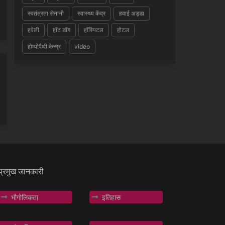
स्वतंत्रता सेनानी
स्वास्थ्य केंद्र
हवाई अड्डा
हवेली
हॉट डॉग
हॉस्पिटल
होटल
होम्योपैथी केन्द्र
video
प्रमुख जानकारी
भौगोलिकता
इतिहास