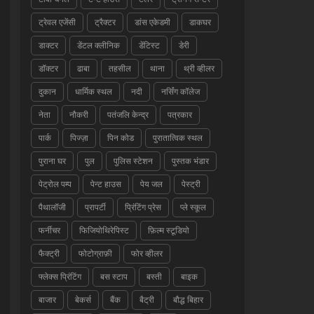
ट्रेवल एजेंसी
ट्रैक्टर
डांस एकेडमी
डाकघर
डाक्टर
डेंटल क्लीनिक
डेंटिस्ट
डेरी
डॉक्टर
ढाबा
तहसील
थाना
थ्री व्हीलर
दुकान
धार्मिक स्थल
नदी
नर्सिंग कॉलेज
नेता
नौकरी
पतंजलि केन्द्र
पत्रकार
पार्क
पिज्ज़ा
पिन कोड
पुरातात्विक स्थल
पुराना घर
पुल
पुलिस स्टेशन
पुस्तक भंडार
पेट्रोल पम्प
पेन्ट हाउस
पेय जल
पेस्ट्री
पैथालॉजी
प्रापर्टी
प्रिंटिंग प्रेस
प्ले स्कूल
फर्नीचर
फिजियोथिरेपिस्ट
फ़िल्म स्टूडियो
फैक्ट्री
फोटोग्राफ़ी
फोर व्हीलर
फ्लेक्स प्रिंटिंग
बस स्टाप
बस्ती
बाइक
बाजार
बेकर्स
बैंक
बैट्री
बौद्ध बिहार