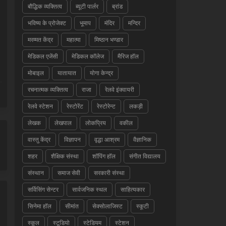
बौद्धिक व्यक्तित्व
ब्यूटी पार्लर
ब्रांड
भविष्य के प्रोजेक्ट
भूमाप
मंदिर
मन्दिर
मरम्मत केंद्र
महात्मा
मिष्ठान भण्डार
मेडिकल एजेंसी
मेडिकल कॉलेज
मैरिज हॉल
मोबाइल
यातायात
योगा केन्द्र
रचनात्मक व्यक्तित्व
राजा
रेलवे इंक्वायरी
रेलवे स्टेशन
रेस्टोरेंट
रेस्टोरेन्ट
लकड़ी
लेखक
लेखपाल
लोकप्रिय
वकील
वास्तु केंद्र
विज्ञापन
वृद्धा आश्रम
वैज्ञानिक
शहर
शैक्षिक संस्था
शॉपिंग हॉल
संगीत विद्यालय
संस्थान
समाज सेवी
सरकारी संस्था
सर्विसिंग सेन्टर
सार्वजनिक स्थल
साहित्यकार
सिनेमा हॉल
सीमांत
सेक्सोलाजिस्ट
स्कूटी
स्कूल
स्टूडियो
स्टेडियम
स्टेशन