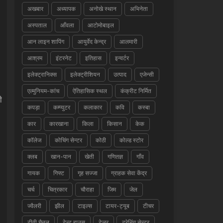
अखबार
अध्यापक
अनोखे स्थान
अभिनेता
अस्पताल
आँवला
आटोमोबाइल
आन लाइन शापिंग
आयुर्वेद केन्द्र
आलमारी
आश्रम
इंटरनेट
इतिहास
इन्वर्टर
इलेक्ट्रानिक्स
इलेक्ट्रीशियन
उत्पाद
एजेन्सी
एल्मुनियम-कांच
ऐतिहासिक स्थल
कंक्रीट निर्मित
ी
कपड़ा
कम्प्युटर
कलाकार
कवि
कस्बा
कार
कारखाना
किला
किसान
केक
कॉलेज
कोचिंग सेन्टर
कोठी
कोल्ड स्टोर
क्लब
खान-पान
खेती
गणितज्ञ
गाँव
गायक
गिफ्ट
गृह सज्जा
ग्राहक सेवा केंद्र
चर्च
चित्रकार
चौराहा
जिम
जेल
ज्वैलरी
झील
टाइल्स
टायर-ट्यूब
टीचर
टीवी चैनल
टेन्ट हाउस
टेलर
ट्रेनिंग सेन्टर