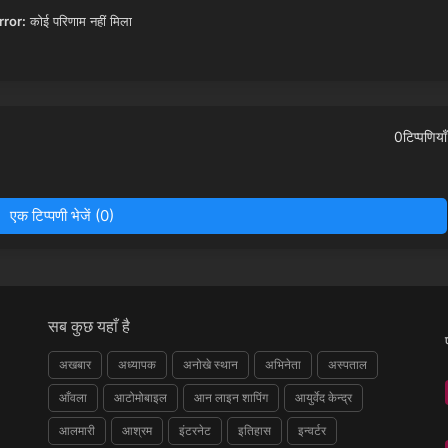
rror:
कोई परिणाम नहीं मिला
0टिप्पणियाँ
एक टिप्पणी भेजें (0)
सब कुछ यहाँ है
अखबार
अध्यापक
अनोखे स्थान
अभिनेता
अस्पताल
आँवला
आटोमोबाइल
आन लाइन शापिंग
आयुर्वेद केन्द्र
आलमारी
आश्रम
इंटरनेट
इतिहास
इन्वर्टर