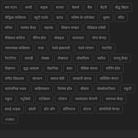
बस स्टाप
बस्ती
बाइक
बाजार
बेकर्स
बैंक
बैट्री
बौद्ध बिहार
बौद्धिक व्यक्तित्व
ब्यूटी पार्लर
ब्रांड
भविष्य के प्रोजेक्ट
भूमाप
मंदिर
मन्दिर
मरम्मत केंद्र
महात्मा
मिष्ठान भण्डार
मेडिकल एजेंसी
मेडिकल कॉलेज
मैरिज हॉल
मोबाइल
यातायात
योगा केन्द्र
रचनात्मक व्यक्तित्व
राजा
रेलवे इंक्वायरी
रेलवे स्टेशन
रेस्टोरेंट
रेस्टोरेन्ट
लकड़ी
लेखक
लेखपाल
लोकप्रिय
वकील
वास्तु केंद्र
विज्ञापन
वृद्धा आश्रम
वैज्ञानिक
शहर
शैक्षिक संस्था
शॉपिंग हॉल
संगीत विद्यालय
संस्थान
समाज सेवी
सरकारी संस्था
सर्विसिंग सेन्टर
सार्वजनिक स्थल
साहित्यकार
सिनेमा हॉल
सीमांत
सेक्सोलाजिस्ट
स्कूटी
स्कूल
स्टूडियो
स्टेडियम
स्टेशन
स्वतंत्रता सेनानी
स्वास्थ्य केंद्र
हवाई अड्डा
हवेली
हॉट डॉग
हॉस्पिटल
होटल
होम्योपैथी केन्द्र
video