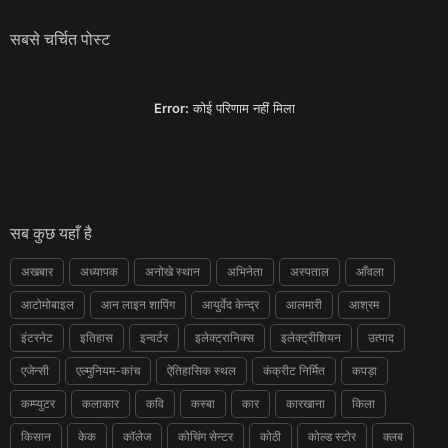
सबसे चर्चित पोस्ट
Error:
कोई परिणाम नहीं मिला
सब कुछ यहाँ है
अखबार
अध्यापक
अनोखे स्थान
अभिनेता
अस्पताल
आँवला
आटोमोबाइल
आन लाइन शापिंग
आयुर्वेद केन्द्र
आलमारी
आश्रम
इंटरनेट
इतिहास
इन्वर्टर
इलेक्ट्रानिक्स
इलेक्ट्रीशियन
उत्पाद
एजेन्सी
एल्मुनियम-कांच
ऐतिहासिक स्थल
कंक्रीट निर्मित
कपड़ा
कम्प्युटर
कलाकार
कवि
कस्बा
कार
कारखाना
किला
किसान
केक
कॉलेज
कोचिंग सेन्टर
कोठी
कोल्ड स्टोर
क्लब