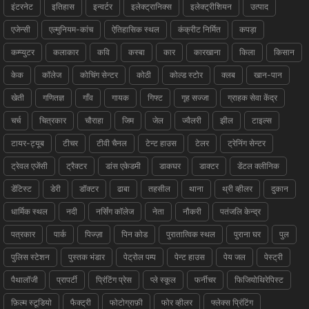
इंटरनेट
इतिहास
इन्वर्टर
इलेक्ट्रानिक्स
इलेक्ट्रीशियन
उत्पाद
एजेन्सी
एल्मुनियम-कांच
ऐतिहासिक स्थल
कंक्रीट निर्मित
कपड़ा
कम्प्युटर
कलाकार
कवि
कस्बा
कार
कारखाना
किला
किसान
केक
कॉलेज
कोचिंग सेन्टर
कोठी
कोल्ड स्टोर
क्लब
खान-पान
खेती
गणितज्ञ
गाँव
गायक
गिफ्ट
गृह सज्जा
ग्राहक सेवा केंद्र
चर्च
चित्रकार
चौराहा
जिम
जेल
ज्वैलरी
झील
टाइल्स
टायर-ट्यूब
टीचर
टीवी चैनल
टेन्ट हाउस
टेलर
ट्रेनिंग सेन्टर
ट्रेवल एजेंसी
ट्रैक्टर
डांस एकेडमी
डाकघर
डाक्टर
डेंटल क्लीनिक
डेंटिस्ट
डेरी
डॉक्टर
ढाबा
तहसील
थाना
थ्री व्हीलर
दुकान
धार्मिक स्थल
नदी
नर्सिंग कॉलेज
नेता
नौकरी
पतंजलि केन्द्र
पत्रकार
पार्क
पिज्ज़ा
पिन कोड
पुरातात्विक स्थल
पुराना घर
पुल
पुलिस स्टेशन
पुस्तक भंडार
पेट्रोल पम्प
पेन्ट हाउस
पेय जल
पेस्ट्री
पैथालॉजी
प्रापर्टी
प्रिंटिंग प्रेस
प्ले स्कूल
फर्नीचर
फिजियोथिरेपिस्ट
फ़िल्म स्टूडियो
फैक्ट्री
फोटोग्राफ़ी
फोर व्हीलर
फ्लेक्स प्रिंटिंग