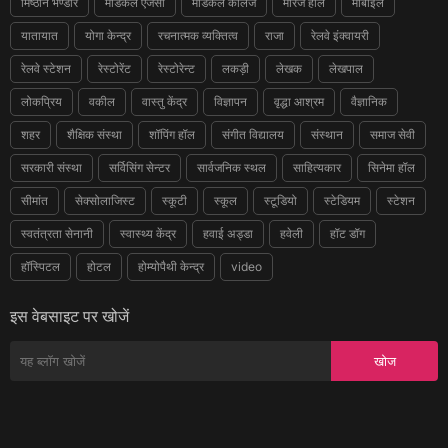
मिष्ठान भण्डार
मेडिकल एजेंसी
मेडिकल कॉलेज
मैरिज हॉल
मोबाइल
यातायात
योगा केन्द्र
रचनात्मक व्यक्तित्व
राजा
रेलवे इंक्वायरी
रेलवे स्टेशन
रेस्टोरेंट
रेस्टोरेन्ट
लकड़ी
लेखक
लेखपाल
लोकप्रिय
वकील
वास्तु केंद्र
विज्ञापन
वृद्धा आश्रम
वैज्ञानिक
शहर
शैक्षिक संस्था
शॉपिंग हॉल
संगीत विद्यालय
संस्थान
समाज सेवी
सरकारी संस्था
सर्विसिंग सेन्टर
सार्वजनिक स्थल
साहित्यकार
सिनेमा हॉल
सीमांत
सेक्सोलाजिस्ट
स्कूटी
स्कूल
स्टूडियो
स्टेडियम
स्टेशन
स्वतंत्रता सेनानी
स्वास्थ्य केंद्र
हवाई अड्डा
हवेली
हॉट डॉग
हॉस्पिटल
होटल
होम्योपैथी केन्द्र
video
इस वेबसाइट पर खोजें