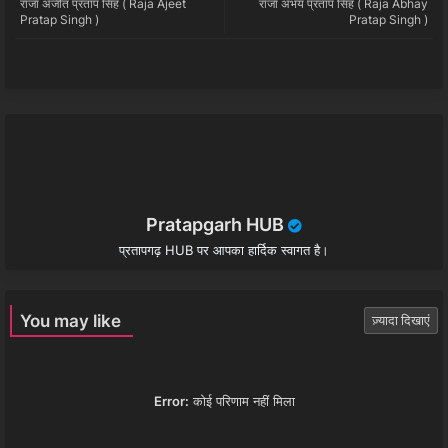
राजा अजीत प्रताप सिंह ( Raja Ajeet
राजा अभय प्रताप सिंह ( Raja Abhay
tter
ats
Pratap Singh )
Pratap Singh )
app
Pratapgarh HUB
प्रतापगढ़ HUB पर आपका हार्दिक स्वागत है।
You may like
ज़्यादा दिखाएं
Error:
कोई परिणाम नहीं मिला