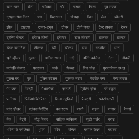
खान-पान
खेती
गणितज्ञ
गाँव
गायक
गिफ्ट
गृह सज्जा
ग्राहक सेवा केंद्र
चर्च
चित्रकार
चौराहा
जिम
जेल
ज्वैलरी
झील
टाइल्स
टायर-ट्यूब
टीचर
टीवी चैनल
टेन्ट हाउस
टेलर
ट्रेनिंग सेन्टर
ट्रेवल एजेंसी
ट्रैक्टर
डांस एकेडमी
डाकघर
डाक्टर
डेंटल क्लीनिक
डेंटिस्ट
डेरी
डॉक्टर
ढाबा
तहसील
थाना
थ्री व्हीलर
दुकान
धार्मिक स्थल
नदी
नर्सिंग कॉलेज
नेता
नौकरी
पतंजलि केन्द्र
पत्रकार
पार्क
पिज्ज़ा
पिन कोड
पुरातात्विक स्थल
पुराना घर
पुल
पुलिस स्टेशन
पुस्तक भंडार
पेट्रोल पम्प
पेन्ट हाउस
पेय जल
पेस्ट्री
पैथालॉजी
प्रापर्टी
प्रिंटिंग प्रेस
प्ले स्कूल
फर्नीचर
फिजियोथिरेपिस्ट
फ़िल्म स्टूडियो
फैक्ट्री
फोटोग्राफ़ी
फोर व्हीलर
फ्लेक्स प्रिंटिंग
बस स्टाप
बस्ती
बाइक
बाजार
बेकर्स
बैंक
बैट्री
बौद्ध बिहार
बौद्धिक व्यक्तित्व
ब्यूटी पार्लर
ब्रांड
भविष्य के प्रोजेक्ट
भूमाप
मंदिर
मन्दिर
मरम्मत केंद्र
महात्मा