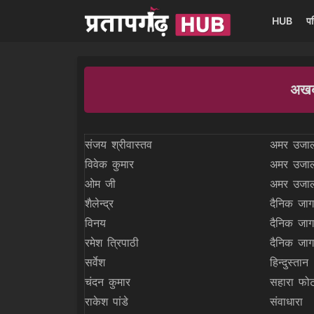
HUB
प
अखब
संजय श्रीवास्तव
अमर उजा
विवेक कुमार
अमर उजा
ओम जी
अमर उजा
शैलेन्द्र
दैनिक जा
विनय
दैनिक जा
रमेश त्रिपाठी
दैनिक जा
सर्वेश
हिन्दुस्तान
चंदन कुमार
सहारा फोट
राकेश पांडे
संवाधारा