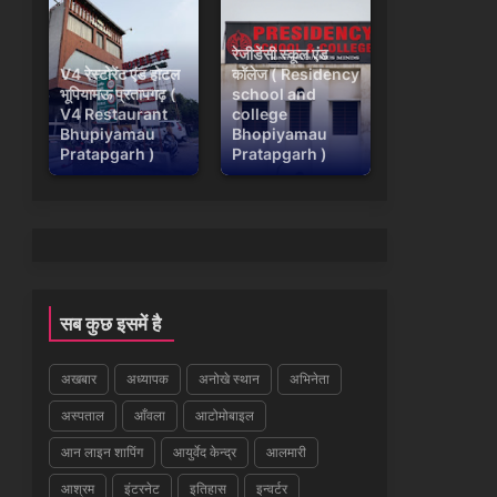
रेजीडेंसी स्कूल एंड
V4 रेस्टोरेंट एंड होटल
कॉलेज ( Residency
भूपियामऊ प्रतापगढ़ (
school and
V4 Restaurant
college
Bhupiyamau
Bhopiyamau
Pratapgarh )
Pratapgarh )
सब कुछ इसमें है
अखबार
अध्यापक
अनोखे स्थान
अभिनेता
अस्पताल
आँवला
आटोमोबाइल
आन लाइन शापिंग
आयुर्वेद केन्द्र
आलमारी
आश्रम
इंटरनेट
इतिहास
इन्वर्टर