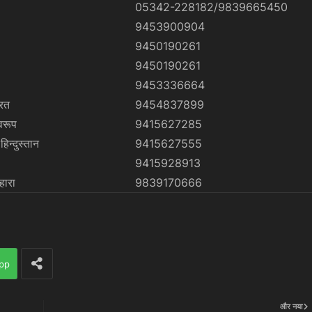
05342-228182/9839665450
9453900904
9450190261
9450190261
9453336664
ारत
9454837899
्वरूप
9415627285
हिन्दुस्तान
9415627555
9415928913
हारा
9839170666
pp
और नया