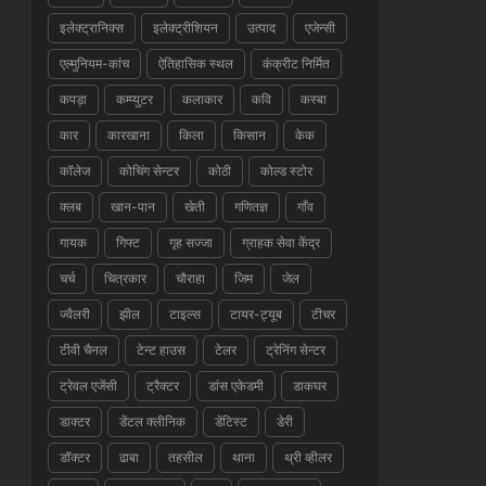
इलेक्ट्रानिक्स
इलेक्ट्रीशियन
उत्पाद
एजेन्सी
एल्मुनियम-कांच
ऐतिहासिक स्थल
कंक्रीट निर्मित
कपड़ा
कम्प्युटर
कलाकार
कवि
कस्बा
कार
कारखाना
किला
किसान
केक
कॉलेज
कोचिंग सेन्टर
कोठी
कोल्ड स्टोर
क्लब
खान-पान
खेती
गणितज्ञ
गाँव
गायक
गिफ्ट
गृह सज्जा
ग्राहक सेवा केंद्र
चर्च
चित्रकार
चौराहा
जिम
जेल
ज्वैलरी
झील
टाइल्स
टायर-ट्यूब
टीचर
टीवी चैनल
टेन्ट हाउस
टेलर
ट्रेनिंग सेन्टर
ट्रेवल एजेंसी
ट्रैक्टर
डांस एकेडमी
डाकघर
डाक्टर
डेंटल क्लीनिक
डेंटिस्ट
डेरी
डॉक्टर
ढाबा
तहसील
थाना
थ्री व्हीलर