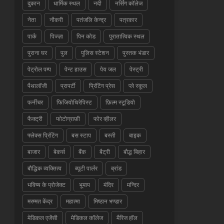
दुकान
धार्मिक स्थल
नदी
नर्सिंग कॉलेज
नेता
नौकरी
पतंजलि केन्द्र
पत्रकार
पार्क
पिज्ज़ा
पिन कोड
पुरातात्विक स्थल
पुराना घर
पुल
पुलिस स्टेशन
पुस्तक भंडार
पेट्रोल पम्प
पेन्ट हाउस
पेय जल
पेस्ट्री
पैथालॉजी
प्रापर्टी
प्रिंटिंग प्रेस
प्ले स्कूल
फर्नीचर
फिजियोथिरेपिस्ट
फ़िल्म स्टूडियो
फैक्ट्री
फोटोग्राफ़ी
फोर व्हीलर
फ्लेक्स प्रिंटिंग
बस स्टाप
बस्ती
बाइक
बाजार
बेकर्स
बैंक
बैट्री
बौद्ध बिहार
बौद्धिक व्यक्तित्व
ब्यूटी पार्लर
ब्रांड
भविष्य के प्रोजेक्ट
भूमाप
मंदिर
मन्दिर
मरम्मत केंद्र
महात्मा
मिष्ठान भण्डार
मेडिकल एजेंसी
मेडिकल कॉलेज
मैरिज हॉल