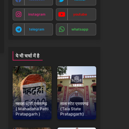
instagram
youtube
telegram
whatsapp
ये भी चर्चा में है
महदहा पट्टी प्रतापगढ़
ताला स्टेट प्रतापगढ़
( Mahadaha Patti
(Tala State
Pratapgarh )
Pratapgarh)