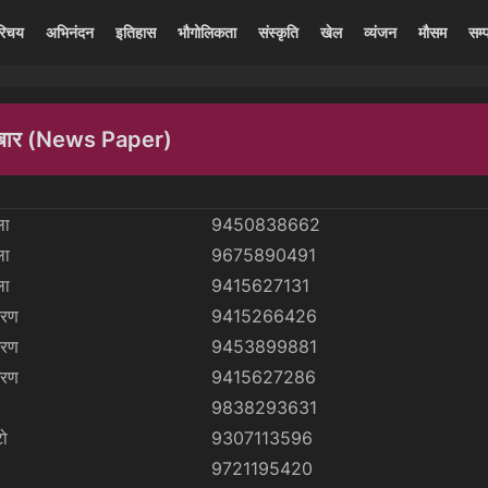
रिचय
अभिनंदन
इतिहास
भौगोलिकता
संस्कृति
खेल
व्यंजन
मौसम
सम्प
ार (News Paper)
ला
9450838662
ला
9675890491
ला
9415627131
गरण
9415266426
गरण
9453899881
गरण
9415627286
9838293631
ो
9307113596
9721195420