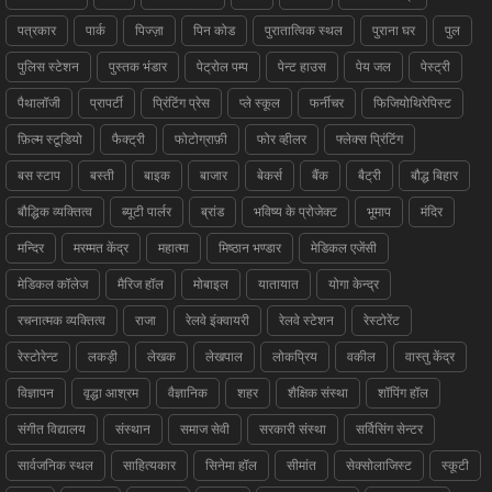
पत्रकार
पार्क
पिज्ज़ा
पिन कोड
पुरातात्विक स्थल
पुराना घर
पुल
पुलिस स्टेशन
पुस्तक भंडार
पेट्रोल पम्प
पेन्ट हाउस
पेय जल
पेस्ट्री
पैथालॉजी
प्रापर्टी
प्रिंटिंग प्रेस
प्ले स्कूल
फर्नीचर
फिजियोथिरेपिस्ट
फ़िल्म स्टूडियो
फैक्ट्री
फोटोग्राफ़ी
फोर व्हीलर
फ्लेक्स प्रिंटिंग
बस स्टाप
बस्ती
बाइक
बाजार
बेकर्स
बैंक
बैट्री
बौद्ध बिहार
बौद्धिक व्यक्तित्व
ब्यूटी पार्लर
ब्रांड
भविष्य के प्रोजेक्ट
भूमाप
मंदिर
मन्दिर
मरम्मत केंद्र
महात्मा
मिष्ठान भण्डार
मेडिकल एजेंसी
मेडिकल कॉलेज
मैरिज हॉल
मोबाइल
यातायात
योगा केन्द्र
रचनात्मक व्यक्तित्व
राजा
रेलवे इंक्वायरी
रेलवे स्टेशन
रेस्टोरेंट
रेस्टोरेन्ट
लकड़ी
लेखक
लेखपाल
लोकप्रिय
वकील
वास्तु केंद्र
विज्ञापन
वृद्धा आश्रम
वैज्ञानिक
शहर
शैक्षिक संस्था
शॉपिंग हॉल
संगीत विद्यालय
संस्थान
समाज सेवी
सरकारी संस्था
सर्विसिंग सेन्टर
सार्वजनिक स्थल
साहित्यकार
सिनेमा हॉल
सीमांत
सेक्सोलाजिस्ट
स्कूटी