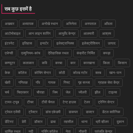
सब कुछ इसमें है
अखबार
अध्यापक
अनोखे स्थान
अभिनेता
अस्पताल
आँवला
आटोमोबाइल
आन लाइन शापिंग
आयुर्वेद केन्द्र
आलमारी
आश्रम
इंटरनेट
इतिहास
इन्वर्टर
इलेक्ट्रानिक्स
इलेक्ट्रीशियन
उत्पाद
एजेन्सी
एल्मुनियम-कांच
ऐतिहासिक स्थल
कंक्रीट निर्मित
कपड़ा
कम्प्युटर
कलाकार
कवि
कस्बा
कार
कारखाना
किला
किसान
केक
कॉलेज
कोचिंग सेन्टर
कोठी
कोल्ड स्टोर
क्लब
खान-पान
खेती
गणितज्ञ
गाँव
गायक
गिफ्ट
गृह सज्जा
ग्राहक सेवा केंद्र
चर्च
चित्रकार
चौराहा
जिम
जेल
ज्वैलरी
झील
टाइल्स
टायर-ट्यूब
टीचर
टीवी चैनल
टेन्ट हाउस
टेलर
ट्रेनिंग सेन्टर
ट्रेवल एजेंसी
ट्रैक्टर
डांस एकेडमी
डाकघर
डाक्टर
डेंटल क्लीनिक
डेंटिस्ट
डेरी
डॉक्टर
ढाबा
तहसील
थाना
थ्री व्हीलर
दुकान
धार्मिक स्थल
नदी
नर्सिंग कॉलेज
नेता
नौकरी
पतंजलि केन्द्र