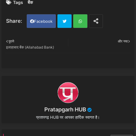
Tags
बैंक
Facebook
Twi
Wh
पुराने
और नया
इलाहाबाद बैंक (Allahabad Bank)
tter
ats
app
Pratapgarh HUB
प्रतापगढ़ HUB पर आपका हार्दिक स्वागत है।