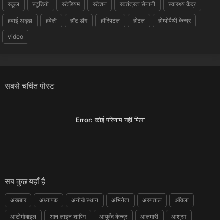
स्कूल
स्टूडियो
स्टेडियम
स्टेशन
स्वतंत्रता सेनानी
स्वास्थ्य केंद्र
हवाई अड्डा
हवेली
हॉट डॉग
हॉस्पिटल
होटल
होम्योपैथी केन्द्र
video
सबसे चर्चित पोस्ट
Error:
कोई परिणाम नहीं मिला
सब कुछ यहाँ है
अखबार
अध्यापक
अनोखे स्थान
अभिनेता
अस्पताल
आँवला
आटोमोबाइल
आन लाइन शापिंग
आयुर्वेद केन्द्र
आलमारी
आश्रम