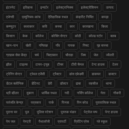
इंटरनेट
इतिहास
इन्वर्टर
इलेक्ट्रानिक्स
इलेक्ट्रीशियन
उत्पाद
एजेन्सी
एल्मुनियम-कांच
ऐतिहासिक स्थल
कंक्रीट निर्मित
कपड़ा
कम्प्युटर
कलाकार
कवि
कस्बा
कार
कारखाना
किला
किसान
केक
कॉलेज
कोचिंग सेन्टर
कोठी
कोल्ड स्टोर
क्लब
खान-पान
खेती
गणितज्ञ
गाँव
गायक
गिफ्ट
गृह सज्जा
ग्राहक सेवा केंद्र
चर्च
चित्रकार
चौराहा
जिम
जेल
ज्वैलरी
झील
टाइल्स
टायर-ट्यूब
टीचर
टीवी चैनल
टेन्ट हाउस
टेलर
ट्रेनिंग सेन्टर
ट्रेवल एजेंसी
ट्रैक्टर
डांस एकेडमी
डाकघर
डाक्टर
डेंटल क्लीनिक
डेंटिस्ट
डेरी
डॉक्टर
ढाबा
तहसील
थाना
थ्री व्हीलर
दुकान
धार्मिक स्थल
नदी
नर्सिंग कॉलेज
नेता
नौकरी
पतंजलि केन्द्र
पत्रकार
पार्क
पिज्ज़ा
पिन कोड
पुरातात्विक स्थल
पुराना घर
पुल
पुलिस स्टेशन
पुस्तक भंडार
पेट्रोल पम्प
पेन्ट हाउस
पेय जल
पेस्ट्री
पैथालॉजी
प्रापर्टी
प्रिंटिंग प्रेस
प्ले स्कूल