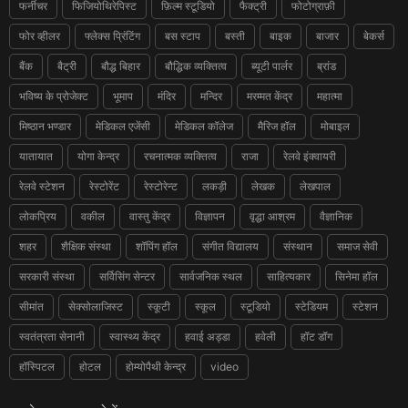
फर्नीचर
फिजियोथिरेपिस्ट
फ़िल्म स्टूडियो
फैक्ट्री
फोटोग्राफ़ी
फोर व्हीलर
फ्लेक्स प्रिंटिंग
बस स्टाप
बस्ती
बाइक
बाजार
बेकर्स
बैंक
बैट्री
बौद्ध बिहार
बौद्धिक व्यक्तित्व
ब्यूटी पार्लर
ब्रांड
भविष्य के प्रोजेक्ट
भूमाप
मंदिर
मन्दिर
मरम्मत केंद्र
महात्मा
मिष्ठान भण्डार
मेडिकल एजेंसी
मेडिकल कॉलेज
मैरिज हॉल
मोबाइल
यातायात
योगा केन्द्र
रचनात्मक व्यक्तित्व
राजा
रेलवे इंक्वायरी
रेलवे स्टेशन
रेस्टोरेंट
रेस्टोरेन्ट
लकड़ी
लेखक
लेखपाल
लोकप्रिय
वकील
वास्तु केंद्र
विज्ञापन
वृद्धा आश्रम
वैज्ञानिक
शहर
शैक्षिक संस्था
शॉपिंग हॉल
संगीत विद्यालय
संस्थान
समाज सेवी
सरकारी संस्था
सर्विसिंग सेन्टर
सार्वजनिक स्थल
साहित्यकार
सिनेमा हॉल
सीमांत
सेक्सोलाजिस्ट
स्कूटी
स्कूल
स्टूडियो
स्टेडियम
स्टेशन
स्वतंत्रता सेनानी
स्वास्थ्य केंद्र
हवाई अड्डा
हवेली
हॉट डॉग
हॉस्पिटल
होटल
होम्योपैथी केन्द्र
video