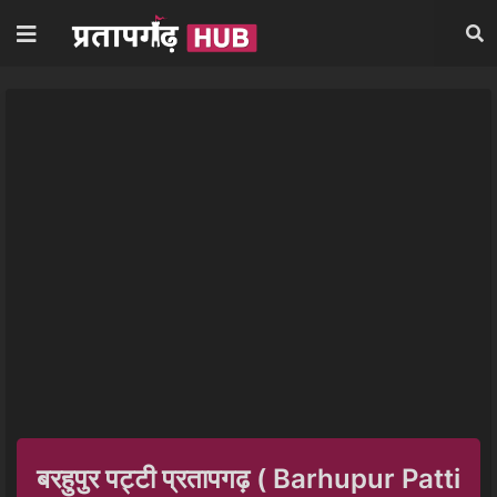
बरहुपुर पट्टी प्रतापगढ़ ( Barhupur Patti