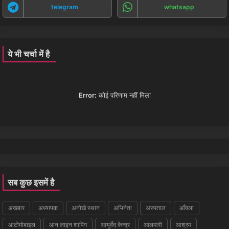
telegram
whatsapp
ये भी चर्चा में है
Error:
कोई परिणाम नहीं मिला
सब कुछ इसमें है
अखबार
अध्यापक
अनोखे स्थान
अभिनेता
अस्पताल
आँवला
आटोमोबाइल
आन लाइन शापिंग
आयुर्वेद केन्द्र
आलमारी
आश्रम