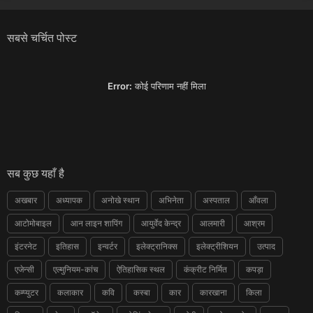
सबसे चर्चित पोस्ट
Error:
कोई परिणाम नहीं मिला
सब कुछ यहाँ है
अखबार
अध्यापक
अनोखे स्थान
अभिनेता
अस्पताल
आँवला
आटोमोबाइल
आन लाइन शापिंग
आयुर्वेद केन्द्र
आलमारी
आश्रम
इंटरनेट
इतिहास
इन्वर्टर
इलेक्ट्रानिक्स
इलेक्ट्रीशियन
उत्पाद
एजेन्सी
एल्मुनियम-कांच
ऐतिहासिक स्थल
कंक्रीट निर्मित
कपड़ा
कम्प्युटर
कलाकार
कवि
कस्बा
कार
कारखाना
किला