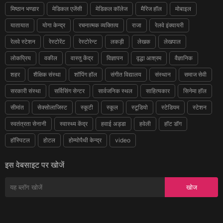
मिष्ठान भण्डार
मेडिकल एजेंसी
मेडिकल कॉलेज
मैरिज हॉल
मोबाइल
यातायात
योगा केन्द्र
रचनात्मक व्यक्तित्व
राजा
रेलवे इंक्वायरी
रेलवे स्टेशन
रेस्टोरेंट
रेस्टोरेन्ट
लकड़ी
लेखक
लेखपाल
लोकप्रिय
वकील
वास्तु केंद्र
विज्ञापन
वृद्धा आश्रम
वैज्ञानिक
शहर
शैक्षिक संस्था
शॉपिंग हॉल
संगीत विद्यालय
संस्थान
समाज सेवी
सरकारी संस्था
सर्विसिंग सेन्टर
सार्वजनिक स्थल
साहित्यकार
सिनेमा हॉल
सीमांत
सेक्सोलाजिस्ट
स्कूटी
स्कूल
स्टूडियो
स्टेडियम
स्टेशन
स्वतंत्रता सेनानी
स्वास्थ्य केंद्र
हवाई अड्डा
हवेली
हॉट डॉग
हॉस्पिटल
होटल
होम्योपैथी केन्द्र
video
इस वेबसाइट पर खोजें