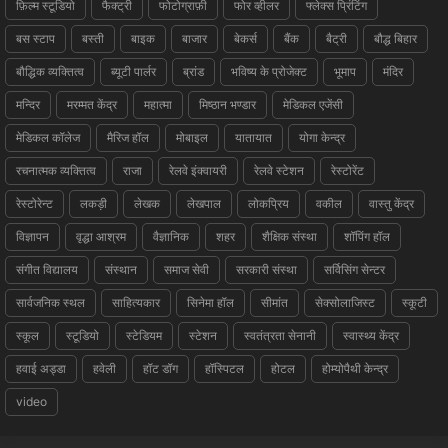
फ़िल्म स्टूडियो
फैक्ट्री
फोटोग्राफ़ी
फोर व्हीलर
फ्लेक्स प्रिंटिंग
बस स्टाप
बस्ती
बाइक
बाजार
बेकर्स
बैंक
बैट्री
बौद्ध बिहार
बौद्धिक व्यक्तित्व
ब्यूटी पार्लर
ब्रांड
भविष्य के प्रोजेक्ट
भूमाप
मंदिर
मन्दिर
मरम्मत केंद्र
महात्मा
मिष्ठान भण्डार
मेडिकल एजेंसी
मेडिकल कॉलेज
मैरिज हॉल
मोबाइल
यातायात
योगा केन्द्र
रचनात्मक व्यक्तित्व
राजा
रेलवे इंक्वायरी
रेलवे स्टेशन
रेस्टोरेंट
रेस्टोरेन्ट
लकड़ी
लेखक
लेखपाल
लोकप्रिय
वकील
वास्तु केंद्र
विज्ञापन
वृद्धा आश्रम
वैज्ञानिक
शहर
शैक्षिक संस्था
शॉपिंग हॉल
संगीत विद्यालय
संस्थान
समाज सेवी
सरकारी संस्था
सर्विसिंग सेन्टर
सार्वजनिक स्थल
साहित्यकार
सिनेमा हॉल
सीमांत
सेक्सोलाजिस्ट
स्कूटी
स्कूल
स्टूडियो
स्टेडियम
स्टेशन
स्वतंत्रता सेनानी
स्वास्थ्य केंद्र
हवाई अड्डा
हवेली
हॉट डॉग
हॉस्पिटल
होटल
होम्योपैथी केन्द्र
video