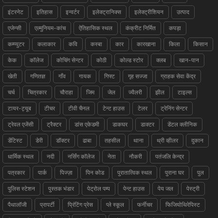
इंटरनेट
इतिहास
इन्वर्टर
इलेक्ट्रानिक्स
इलेक्ट्रीशियन
उत्पाद
एजेन्सी
एल्मुनियम-कांच
ऐतिहासिक स्थल
कंक्रीट निर्मित
कपड़ा
कम्प्युटर
कलाकार
कवि
कस्बा
कार
कारखाना
किला
किसान
केक
कॉलेज
कोचिंग सेन्टर
कोठी
कोल्ड स्टोर
क्लब
खान-पान
खेती
गणितज्ञ
गाँव
गायक
गिफ्ट
गृह सज्जा
ग्राहक सेवा केंद्र
चर्च
चित्रकार
चौराहा
जिम
जेल
ज्वैलरी
झील
टाइल्स
टायर-ट्यूब
टीचर
टीवी चैनल
टेन्ट हाउस
टेलर
ट्रेनिंग सेन्टर
ट्रेवल एजेंसी
ट्रैक्टर
डांस एकेडमी
डाकघर
डाक्टर
डेंटल क्लीनिक
डेंटिस्ट
डेरी
डॉक्टर
ढाबा
तहसील
थाना
थ्री व्हीलर
दुकान
धार्मिक स्थल
नदी
नर्सिंग कॉलेज
नेता
नौकरी
पतंजलि केन्द्र
पत्रकार
पार्क
पिज्ज़ा
पिन कोड
पुरातात्विक स्थल
पुराना घर
पुल
पुलिस स्टेशन
पुस्तक भंडार
पेट्रोल पम्प
पेन्ट हाउस
पेय जल
पेस्ट्री
पैथालॉजी
प्रापर्टी
प्रिंटिंग प्रेस
प्ले स्कूल
फर्नीचर
फिजियोथिरेपिस्ट