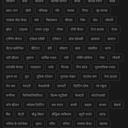
किसान
केक
कॉलेज
कोचिंग सेन्टर
कोठी
कोल्ड स्टोर
क्लब
खान-पान
खेती
गणितज्ञ
गाँव
गायक
गिफ्ट
गृह सज्जा
ग्राहक सेवा केंद्र
चर्च
चित्रकार
चौराहा
जिम
जेल
ज्वैलरी
झील
टाइल्स
टायर-ट्यूब
टीचर
टीवी चैनल
टेन्ट हाउस
टेलर
ट्रेनिंग सेन्टर
ट्रेवल एजेंसी
ट्रैक्टर
डांस एकेडमी
डाकघर
डाक्टर
डेंटल क्लीनिक
डेंटिस्ट
डेरी
डॉक्टर
ढाबा
तहसील
थाना
थ्री व्हीलर
दुकान
धार्मिक स्थल
नदी
नर्सिंग कॉलेज
नेता
नौकरी
पतंजलि केन्द्र
पत्रकार
पार्क
पिज्ज़ा
पिन कोड
पुरातात्विक स्थल
पुराना घर
पुल
पुलिस स्टेशन
पुस्तक भंडार
पेट्रोल पम्प
पेन्ट हाउस
पेय जल
पेस्ट्री
पैथालॉजी
प्रापर्टी
प्रिंटिंग प्रेस
प्ले स्कूल
फर्नीचर
फिजियोथिरेपिस्ट
फ़िल्म स्टूडियो
फैक्ट्री
फोटोग्राफ़ी
फोर व्हीलर
फ्लेक्स प्रिंटिंग
बस स्टाप
बस्ती
बाइक
बाजार
बेकर्स
बैंक
बैट्री
बौद्ध बिहार
बौद्धिक व्यक्तित्व
ब्यूटी पार्लर
ब्रांड
भविष्य के प्रोजेक्ट
भूमाप
मंदिर
मन्दिर
मरम्मत केंद्र
महात्मा