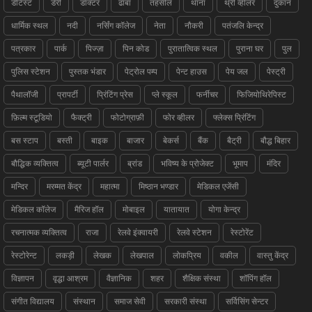
डेंटिस्ट
डेरी
डॉक्टर
ढाबा
तहसील
थाना
थ्री व्हीलर
दुकान
धार्मिक स्थल
नदी
नर्सिंग कॉलेज
नेता
नौकरी
पतंजलि केन्द्र
पत्रकार
पार्क
पिज्ज़ा
पिन कोड
पुरातात्विक स्थल
पुराना घर
पुल
पुलिस स्टेशन
पुस्तक भंडार
पेट्रोल पम्प
पेन्ट हाउस
पेय जल
पेस्ट्री
पैथालॉजी
प्रापर्टी
प्रिंटिंग प्रेस
प्ले स्कूल
फर्नीचर
फिजियोथिरेपिस्ट
फ़िल्म स्टूडियो
फैक्ट्री
फोटोग्राफ़ी
फोर व्हीलर
फ्लेक्स प्रिंटिंग
बस स्टाप
बस्ती
बाइक
बाजार
बेकर्स
बैंक
बैट्री
बौद्ध बिहार
बौद्धिक व्यक्तित्व
ब्यूटी पार्लर
ब्रांड
भविष्य के प्रोजेक्ट
भूमाप
मंदिर
मन्दिर
मरम्मत केंद्र
महात्मा
मिष्ठान भण्डार
मेडिकल एजेंसी
मेडिकल कॉलेज
मैरिज हॉल
मोबाइल
यातायात
योगा केन्द्र
रचनात्मक व्यक्तित्व
राजा
रेलवे इंक्वायरी
रेलवे स्टेशन
रेस्टोरेंट
रेस्टोरेन्ट
लकड़ी
लेखक
लेखपाल
लोकप्रिय
वकील
वास्तु केंद्र
विज्ञापन
वृद्धा आश्रम
वैज्ञानिक
शहर
शैक्षिक संस्था
शॉपिंग हॉल
संगीत विद्यालय
संस्थान
समाज सेवी
सरकारी संस्था
सर्विसिंग सेन्टर