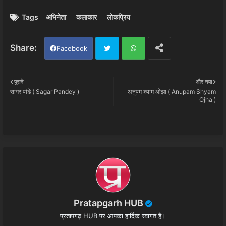
Tags
अभिनेता
कलाकार
लोकप्रिय
Facebook
Twi
Wh
पुराने
और नया
सागर पांडे ( Sagar Pandey )
अनुपम श्याम ओझा ( Anupam Shyam
tter
ats
Ojha )
app
Pratapgarh HUB
प्रतापगढ़ HUB पर आपका हार्दिक स्वागत है।