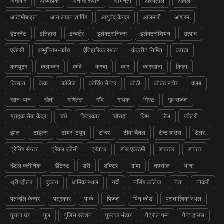
अखबार
अध्यापक
अनोखे स्थान
अभिनेता
अस्पताल
आँवला
आटोमोबाइल
आन लाइन शापिंग
आयुर्वेद केन्द्र
आलमारी
आश्रम
इंटरनेट
इतिहास
इन्वर्टर
इलेक्ट्रानिक्स
इलेक्ट्रीशियन
उत्पाद
एजेन्सी
एल्मुनियम-कांच
ऐतिहासिक स्थल
कंक्रीट निर्मित
कपड़ा
कम्प्युटर
कलाकार
कवि
कस्बा
कार
कारखाना
किला
किसान
केक
कॉलेज
कोचिंग सेन्टर
कोठी
कोल्ड स्टोर
क्लब
खान-पान
खेती
गणितज्ञ
गाँव
गायक
गिफ्ट
गृह सज्जा
ग्राहक सेवा केंद्र
चर्च
चित्रकार
चौराहा
जिम
जेल
ज्वैलरी
झील
टाइल्स
टायर-ट्यूब
टीचर
टीवी चैनल
टेन्ट हाउस
टेलर
ट्रेनिंग सेन्टर
ट्रेवल एजेंसी
ट्रैक्टर
डांस एकेडमी
डाकघर
डाक्टर
डेंटल क्लीनिक
डेंटिस्ट
डेरी
डॉक्टर
ढाबा
तहसील
थाना
थ्री व्हीलर
दुकान
धार्मिक स्थल
नदी
नर्सिंग कॉलेज
नेता
नौकरी
पतंजलि केन्द्र
पत्रकार
पार्क
पिज्ज़ा
पिन कोड
पुरातात्विक स्थल
पुराना घर
पुल
पुलिस स्टेशन
पुस्तक भंडार
पेट्रोल पम्प
पेन्ट हाउस