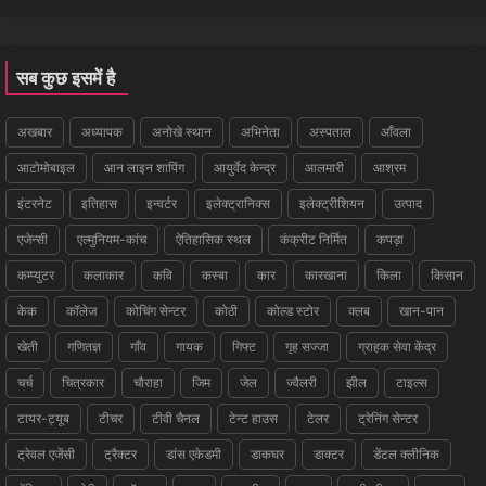
सब कुछ इसमें है
अखबार
अध्यापक
अनोखे स्थान
अभिनेता
अस्पताल
आँवला
आटोमोबाइल
आन लाइन शापिंग
आयुर्वेद केन्द्र
आलमारी
आश्रम
इंटरनेट
इतिहास
इन्वर्टर
इलेक्ट्रानिक्स
इलेक्ट्रीशियन
उत्पाद
एजेन्सी
एल्मुनियम-कांच
ऐतिहासिक स्थल
कंक्रीट निर्मित
कपड़ा
कम्प्युटर
कलाकार
कवि
कस्बा
कार
कारखाना
किला
किसान
केक
कॉलेज
कोचिंग सेन्टर
कोठी
कोल्ड स्टोर
क्लब
खान-पान
खेती
गणितज्ञ
गाँव
गायक
गिफ्ट
गृह सज्जा
ग्राहक सेवा केंद्र
चर्च
चित्रकार
चौराहा
जिम
जेल
ज्वैलरी
झील
टाइल्स
टायर-ट्यूब
टीचर
टीवी चैनल
टेन्ट हाउस
टेलर
ट्रेनिंग सेन्टर
ट्रेवल एजेंसी
ट्रैक्टर
डांस एकेडमी
डाकघर
डाक्टर
डेंटल क्लीनिक