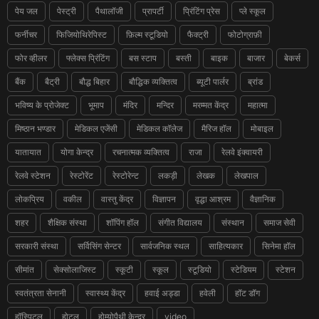
पेय जल
पेस्ट्री
पैथालॉजी
प्रापर्टी
प्रिंटिंग प्रेस
प्ले स्कूल
फर्नीचर
फिजियोथिरेपिस्ट
फ़िल्म स्टूडियो
फैक्ट्री
फोटोग्राफ़ी
फोर व्हीलर
फ्लेक्स प्रिंटिंग
बस स्टाप
बस्ती
बाइक
बाजार
बेकर्स
बैंक
बैट्री
बौद्ध बिहार
बौद्धिक व्यक्तित्व
ब्यूटी पार्लर
ब्रांड
भविष्य के प्रोजेक्ट
भूमाप
मंदिर
मन्दिर
मरम्मत केंद्र
महात्मा
मिष्ठान भण्डार
मेडिकल एजेंसी
मेडिकल कॉलेज
मैरिज हॉल
मोबाइल
यातायात
योगा केन्द्र
रचनात्मक व्यक्तित्व
राजा
रेलवे इंक्वायरी
रेलवे स्टेशन
रेस्टोरेंट
रेस्टोरेन्ट
लकड़ी
लेखक
लेखपाल
लोकप्रिय
वकील
वास्तु केंद्र
विज्ञापन
वृद्धा आश्रम
वैज्ञानिक
शहर
शैक्षिक संस्था
शॉपिंग हॉल
संगीत विद्यालय
संस्थान
समाज सेवी
सरकारी संस्था
सर्विसिंग सेन्टर
सार्वजनिक स्थल
साहित्यकार
सिनेमा हॉल
सीमांत
सेक्सोलाजिस्ट
स्कूटी
स्कूल
स्टूडियो
स्टेडियम
स्टेशन
स्वतंत्रता सेनानी
स्वास्थ्य केंद्र
हवाई अड्डा
हवेली
हॉट डॉग
हॉस्पिटल
होटल
होम्योपैथी केन्द्र
video