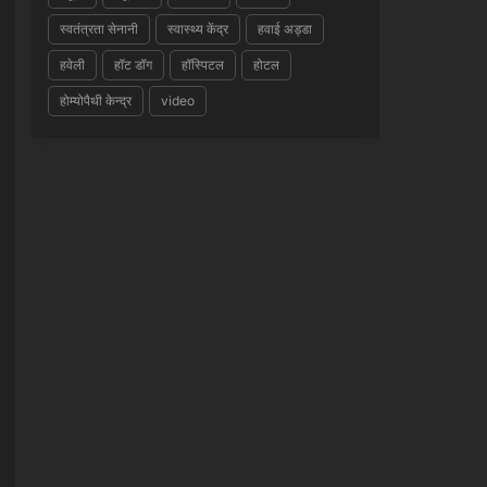
स्वतंत्रता सेनानी
स्वास्थ्य केंद्र
हवाई अड्डा
हवेली
हॉट डॉग
हॉस्पिटल
होटल
होम्योपैथी केन्द्र
video