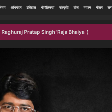
रिचय
अभिनंदन
इतिहास
भौगोलिकता
संस्कृति
खेल
व्यंजन
मौसम
सम्प
या' ( Raghuraj Pratap Singh 'Raja Bhaiya' )