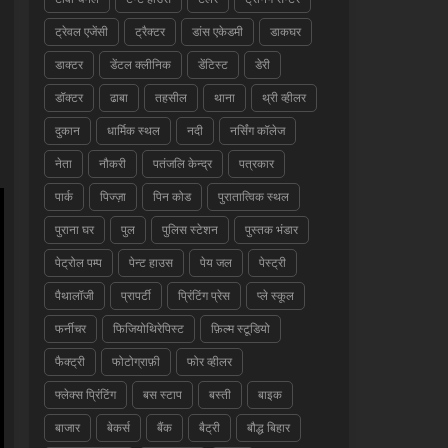
ट्रेवल एजेंसी
ट्रैक्टर
डांस एकेडमी
डाकघर
डाक्टर
डेंटल क्लीनिक
डेंटिस्ट
डेरी
डॉक्टर
ढाबा
तहसील
थाना
थ्री व्हीलर
दुकान
धार्मिक स्थल
नदी
नर्सिंग कॉलेज
नेता
नौकरी
पतंजलि केन्द्र
पत्रकार
पार्क
पिज्ज़ा
पिन कोड
पुरातात्विक स्थल
पुराना घर
पुल
पुलिस स्टेशन
पुस्तक भंडार
पेट्रोल पम्प
पेन्ट हाउस
पेय जल
पेस्ट्री
पैथालॉजी
प्रापर्टी
प्रिंटिंग प्रेस
प्ले स्कूल
फर्नीचर
फिजियोथिरेपिस्ट
फ़िल्म स्टूडियो
फैक्ट्री
फोटोग्राफ़ी
फोर व्हीलर
फ्लेक्स प्रिंटिंग
बस स्टाप
बस्ती
बाइक
बाजार
बेकर्स
बैंक
बैट्री
बौद्ध बिहार