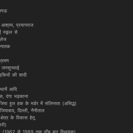
लखनऊ
ी आश्रम, प्रयागराज
ई स्कूल से
ॉलेज
स्नातक
भ्रमण
िए जनसुनवाई
कियों की शादी
्थायें आदि
ास, दंगा भड़काना
ा हुल हक के मर्डर में संलिप्तता (असिद्ध)
ियाबाद, दिल्ली, नैनीताल
ेत्र के विकास हेतू
ैलरी)
 हसन (1962 से 1989 तक पाँच बार विधायक)