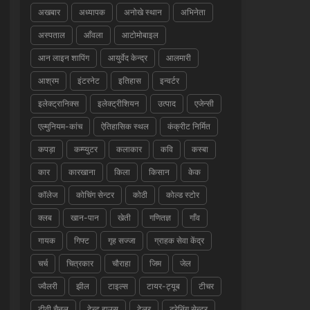
अखबार
अध्यापक
अनोखे स्थान
अभिनेता
अस्पताल
आँवला
आटोमोबाइल
आन लाइन शापिंग
आयुर्वेद केन्द्र
आलमारी
आश्रम
इंटरनेट
इतिहास
इन्वर्टर
इलेक्ट्रानिक्स
इलेक्ट्रीशियन
उत्पाद
एजेन्सी
एल्मुनियम-कांच
ऐतिहासिक स्थल
कंक्रीट निर्मित
कपड़ा
कम्प्युटर
कलाकार
कवि
कस्बा
कार
कारखाना
किला
किसान
केक
कॉलेज
कोचिंग सेन्टर
कोठी
कोल्ड स्टोर
क्लब
खान-पान
खेती
गणितज्ञ
गाँव
गायक
गिफ्ट
गृह सज्जा
ग्राहक सेवा केंद्र
चर्च
चित्रकार
चौराहा
जिम
जेल
ज्वैलरी
झील
टाइल्स
टायर-ट्यूब
टीचर
टीवी चैनल
टेन्ट हाउस
टेलर
ट्रेनिंग सेन्टर