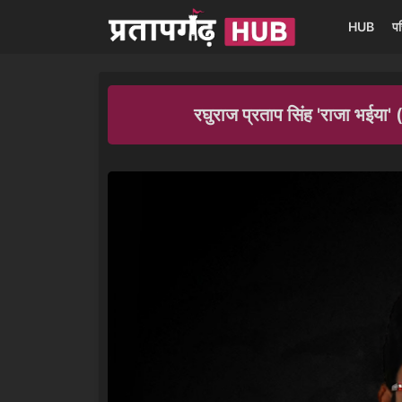
HUB
प
रघुराज प्रताप सिंह 'राजा भई