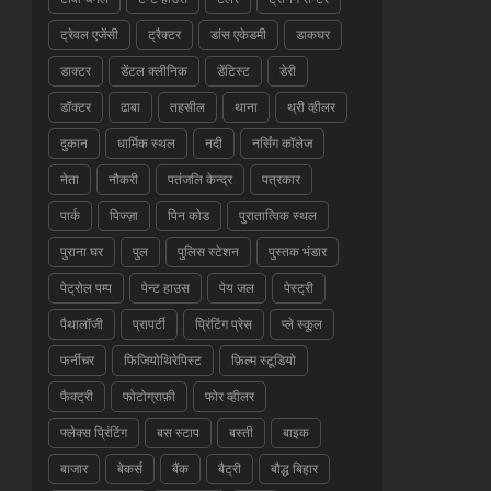
ट्रेवल एजेंसी
ट्रैक्टर
डांस एकेडमी
डाकघर
डाक्टर
डेंटल क्लीनिक
डेंटिस्ट
डेरी
डॉक्टर
ढाबा
तहसील
थाना
थ्री व्हीलर
दुकान
धार्मिक स्थल
नदी
नर्सिंग कॉलेज
नेता
नौकरी
पतंजलि केन्द्र
पत्रकार
पार्क
पिज्ज़ा
पिन कोड
पुरातात्विक स्थल
पुराना घर
पुल
पुलिस स्टेशन
पुस्तक भंडार
पेट्रोल पम्प
पेन्ट हाउस
पेय जल
पेस्ट्री
पैथालॉजी
प्रापर्टी
प्रिंटिंग प्रेस
प्ले स्कूल
फर्नीचर
फिजियोथिरेपिस्ट
फ़िल्म स्टूडियो
फैक्ट्री
फोटोग्राफ़ी
फोर व्हीलर
फ्लेक्स प्रिंटिंग
बस स्टाप
बस्ती
बाइक
बाजार
बेकर्स
बैंक
बैट्री
बौद्ध बिहार