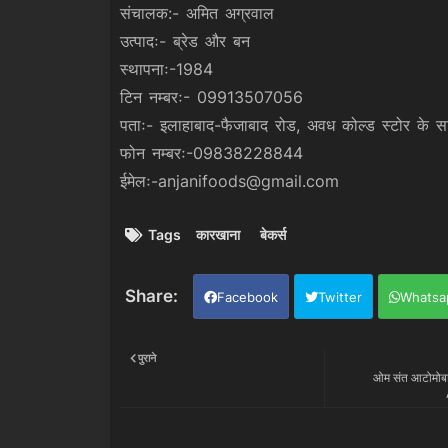
संचालक:- अमित अग्रवाल
उत्पादः- ब्रेड और बन
स्थापनाः-1984
टिन नम्बरः- 09913507056
पताः- इलाहाबाद-फैजाबाद रोड, अवध कोल्ड स्टोर के सा
फोन नम्बरः-09838228844
ईमेलः-anjanifoods@gmail.com
Tags
कारखाना
बेकर्स
Facebook
Twitter
Whatsa
पुराने
ओम संत आटोमो