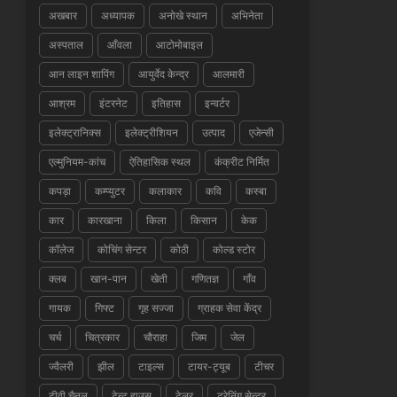
अखबार
अध्यापक
अनोखे स्थान
अभिनेता
अस्पताल
आँवला
आटोमोबाइल
आन लाइन शापिंग
आयुर्वेद केन्द्र
आलमारी
आश्रम
इंटरनेट
इतिहास
इन्वर्टर
इलेक्ट्रानिक्स
इलेक्ट्रीशियन
उत्पाद
एजेन्सी
एल्मुनियम-कांच
ऐतिहासिक स्थल
कंक्रीट निर्मित
कपड़ा
कम्प्युटर
कलाकार
कवि
कस्बा
कार
कारखाना
किला
किसान
केक
कॉलेज
कोचिंग सेन्टर
कोठी
कोल्ड स्टोर
क्लब
खान-पान
खेती
गणितज्ञ
गाँव
गायक
गिफ्ट
गृह सज्जा
ग्राहक सेवा केंद्र
चर्च
चित्रकार
चौराहा
जिम
जेल
ज्वैलरी
झील
टाइल्स
टायर-ट्यूब
टीचर
टीवी चैनल
टेन्ट हाउस
टेलर
ट्रेनिंग सेन्टर