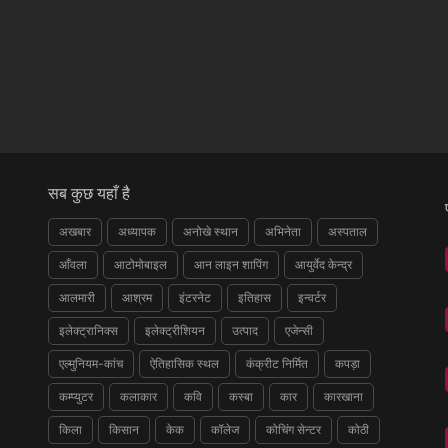
सब कुछ यहाँ है
अखबार
अध्यापक
अनोखे स्थान
अभिनेता
अस्पताल
आँवला
आटोमोबाइल
आन लाइन शापिंग
आयुर्वेद केन्द्र
आलमारी
आश्रम
इंटरनेट
इतिहास
इन्वर्टर
इलेक्ट्रानिक्स
इलेक्ट्रीशियन
उत्पाद
एजेन्सी
एल्मुनियम-कांच
ऐतिहासिक स्थल
कंक्रीट निर्मित
कपड़ा
कम्प्युटर
कलाकार
कवि
कस्बा
कार
कारखाना
किला
किसान
केक
कॉलेज
कोचिंग सेन्टर
कोठी