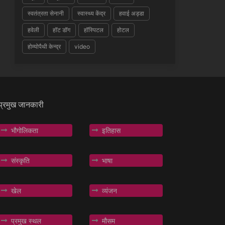
स्वतंत्रता सेनानी
स्वास्थ्य केंद्र
हवाई अड्डा
हवेली
हॉट डॉग
हॉस्पिटल
होटल
होम्योपैथी केन्द्र
video
प्रमुख जानकारी
भौगोलिकता
इतिहास
संस्कृति
भाषा
खेल
व्यंजन
प्रमुख स्थल
मौसम