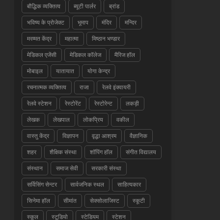
बौद्धिक व्यक्तित्व
ब्यूटी पार्लर
ब्रांड
भविष्य के प्रोजेक्ट
भूमाप
मंदिर
मन्दिर
मरम्मत केंद्र
महात्मा
मिष्ठान भण्डार
मेडिकल एजेंसी
मेडिकल कॉलेज
मैरिज हॉल
मोबाइल
यातायात
योगा केन्द्र
रचनात्मक व्यक्तित्व
राजा
रेलवे इंक्वायरी
रेलवे स्टेशन
रेस्टोरेंट
रेस्टोरेन्ट
लकड़ी
लेखक
लेखपाल
लोकप्रिय
वकील
वास्तु केंद्र
विज्ञापन
वृद्धा आश्रम
वैज्ञानिक
शहर
शैक्षिक संस्था
शॉपिंग हॉल
संगीत विद्यालय
संस्थान
समाज सेवी
सरकारी संस्था
सर्विसिंग सेन्टर
सार्वजनिक स्थल
साहित्यकार
सिनेमा हॉल
सीमांत
सेक्सोलाजिस्ट
स्कूटी
स्कूल
स्टूडियो
स्टेडियम
स्टेशन