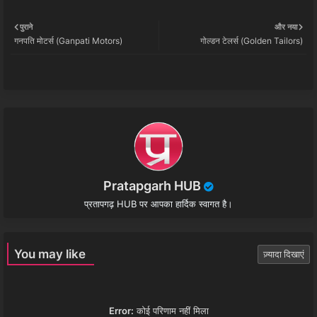
Twi
Wh
पुराने
और नया
गनपति मोटर्स (Ganpati Motors)
गोल्डन टेलर्स (Golden Tailors)
tter
ats
app
Pratapgarh HUB
प्रतापगढ़ HUB पर आपका हार्दिक स्वागत है।
You may like
ज़्यादा दिखाएं
Error:
कोई परिणाम नहीं मिला