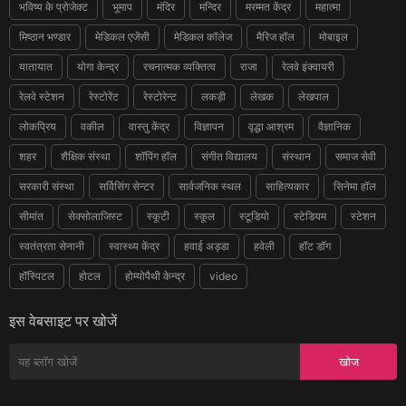
भविष्य के प्रोजेक्ट
भूमाप
मंदिर
मन्दिर
मरम्मत केंद्र
महात्मा
मिष्ठान भण्डार
मेडिकल एजेंसी
मेडिकल कॉलेज
मैरिज हॉल
मोबाइल
यातायात
योगा केन्द्र
रचनात्मक व्यक्तित्व
राजा
रेलवे इंक्वायरी
रेलवे स्टेशन
रेस्टोरेंट
रेस्टोरेन्ट
लकड़ी
लेखक
लेखपाल
लोकप्रिय
वकील
वास्तु केंद्र
विज्ञापन
वृद्धा आश्रम
वैज्ञानिक
शहर
शैक्षिक संस्था
शॉपिंग हॉल
संगीत विद्यालय
संस्थान
समाज सेवी
सरकारी संस्था
सर्विसिंग सेन्टर
सार्वजनिक स्थल
साहित्यकार
सिनेमा हॉल
सीमांत
सेक्सोलाजिस्ट
स्कूटी
स्कूल
स्टूडियो
स्टेडियम
स्टेशन
स्वतंत्रता सेनानी
स्वास्थ्य केंद्र
हवाई अड्डा
हवेली
हॉट डॉग
हॉस्पिटल
होटल
होम्योपैथी केन्द्र
video
इस वेबसाइट पर खोजें