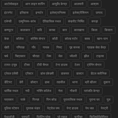
आटोमोबाइल
आन लाइन शापिंग
आयुर्वेद केन्द्र
आलमारी
आश्रम
इंटरनेट
इतिहास
इन्वर्टर
इलेक्ट्रानिक्स
इलेक्ट्रीशियन
उत्पाद
एजेन्सी
एल्मुनियम-कांच
ऐतिहासिक स्थल
कंक्रीट निर्मित
कपड़ा
कम्प्युटर
कलाकार
कवि
कस्बा
कार
कारखाना
किला
किसान
केक
कॉलेज
कोचिंग सेन्टर
कोठी
कोल्ड स्टोर
क्लब
खान-पान
खेती
गणितज्ञ
गाँव
गायक
गिफ्ट
गृह सज्जा
ग्राहक सेवा केंद्र
चर्च
चित्रकार
चौराहा
जिम
जेल
ज्वैलरी
झील
टाइल्स
टायर-ट्यूब
टीचर
टीवी चैनल
टेन्ट हाउस
टेलर
ट्रेनिंग सेन्टर
ट्रेवल एजेंसी
ट्रैक्टर
डांस एकेडमी
डाकघर
डाक्टर
डेंटल क्लीनिक
डेंटिस्ट
डेरी
डॉक्टर
ढाबा
तहसील
थाना
थ्री व्हीलर
दुकान
धार्मिक स्थल
नदी
नर्सिंग कॉलेज
नेता
नौकरी
पतंजलि केन्द्र
पत्रकार
पार्क
पिज्ज़ा
पिन कोड
पुरातात्विक स्थल
पुराना घर
पुल
पुलिस स्टेशन
पुस्तक भंडार
पेट्रोल पम्प
पेन्ट हाउस
पेय जल
पेस्ट्री
पैथालॉजी
प्रापर्टी
प्रिंटिंग प्रेस
प्ले स्कूल
फर्नीचर
फिजियोथिरेपिस्ट