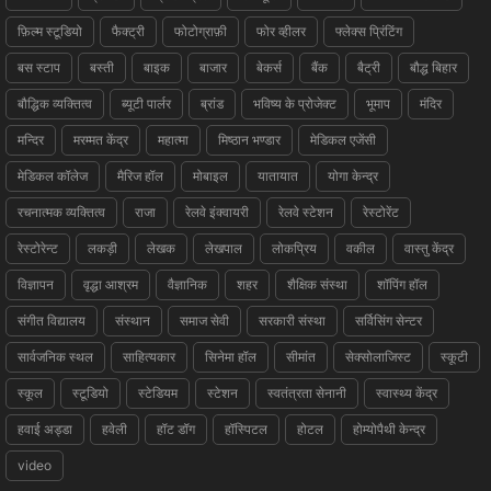
फ़िल्म स्टूडियो
फैक्ट्री
फोटोग्राफ़ी
फोर व्हीलर
फ्लेक्स प्रिंटिंग
बस स्टाप
बस्ती
बाइक
बाजार
बेकर्स
बैंक
बैट्री
बौद्ध बिहार
बौद्धिक व्यक्तित्व
ब्यूटी पार्लर
ब्रांड
भविष्य के प्रोजेक्ट
भूमाप
मंदिर
मन्दिर
मरम्मत केंद्र
महात्मा
मिष्ठान भण्डार
मेडिकल एजेंसी
मेडिकल कॉलेज
मैरिज हॉल
मोबाइल
यातायात
योगा केन्द्र
रचनात्मक व्यक्तित्व
राजा
रेलवे इंक्वायरी
रेलवे स्टेशन
रेस्टोरेंट
रेस्टोरेन्ट
लकड़ी
लेखक
लेखपाल
लोकप्रिय
वकील
वास्तु केंद्र
विज्ञापन
वृद्धा आश्रम
वैज्ञानिक
शहर
शैक्षिक संस्था
शॉपिंग हॉल
संगीत विद्यालय
संस्थान
समाज सेवी
सरकारी संस्था
सर्विसिंग सेन्टर
सार्वजनिक स्थल
साहित्यकार
सिनेमा हॉल
सीमांत
सेक्सोलाजिस्ट
स्कूटी
स्कूल
स्टूडियो
स्टेडियम
स्टेशन
स्वतंत्रता सेनानी
स्वास्थ्य केंद्र
हवाई अड्डा
हवेली
हॉट डॉग
हॉस्पिटल
होटल
होम्योपैथी केन्द्र
video