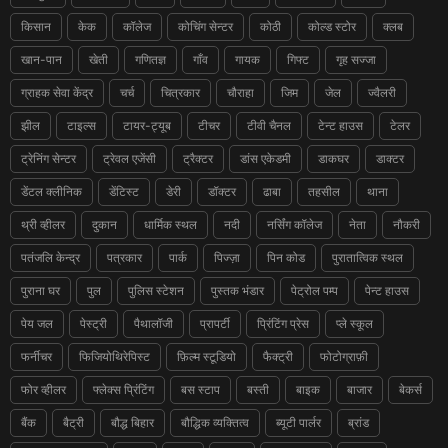
किसान
केक
कॉलेज
कोचिंग सेन्टर
कोठी
कोल्ड स्टोर
क्लब
खान-पान
खेती
गणितज्ञ
गाँव
गायक
गिफ्ट
गृह सज्जा
ग्राहक सेवा केंद्र
चर्च
चित्रकार
चौराहा
जिम
जेल
ज्वैलरी
झील
टाइल्स
टायर-ट्यूब
टीचर
टीवी चैनल
टेन्ट हाउस
टेलर
ट्रेनिंग सेन्टर
ट्रेवल एजेंसी
ट्रैक्टर
डांस एकेडमी
डाकघर
डाक्टर
डेंटल क्लीनिक
डेंटिस्ट
डेरी
डॉक्टर
ढाबा
तहसील
थाना
थ्री व्हीलर
दुकान
धार्मिक स्थल
नदी
नर्सिंग कॉलेज
नेता
नौकरी
पतंजलि केन्द्र
पत्रकार
पार्क
पिज्ज़ा
पिन कोड
पुरातात्विक स्थल
पुराना घर
पुल
पुलिस स्टेशन
पुस्तक भंडार
पेट्रोल पम्प
पेन्ट हाउस
पेय जल
पेस्ट्री
पैथालॉजी
प्रापर्टी
प्रिंटिंग प्रेस
प्ले स्कूल
फर्नीचर
फिजियोथिरेपिस्ट
फ़िल्म स्टूडियो
फैक्ट्री
फोटोग्राफ़ी
फोर व्हीलर
फ्लेक्स प्रिंटिंग
बस स्टाप
बस्ती
बाइक
बाजार
बेकर्स
बैंक
बैट्री
बौद्ध बिहार
बौद्धिक व्यक्तित्व
ब्यूटी पार्लर
ब्रांड