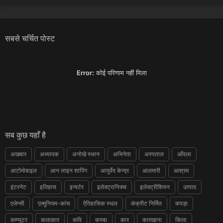
सबसे चर्चित पोस्ट
Error:
कोई परिणाम नहीं मिला
सब कुछ यहाँ है
अखबार
अध्यापक
अनोखे स्थान
अभिनेता
अस्पताल
आँवला
आटोमोबाइल
आन लाइन शापिंग
आयुर्वेद केन्द्र
आलमारी
आश्रम
इंटरनेट
इतिहास
इन्वर्टर
इलेक्ट्रानिक्स
इलेक्ट्रीशियन
उत्पाद
एजेन्सी
एल्मुनियम-कांच
ऐतिहासिक स्थल
कंक्रीट निर्मित
कपड़ा
कम्प्युटर
कलाकार
कवि
कस्बा
कार
कारखाना
किला