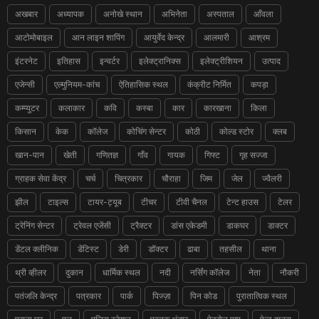
अखबार
अध्यापक
अनोखे स्थान
अभिनेता
अस्पताल
आँवला
आटोमोबाइल
आन लाइन शापिंग
आयुर्वेद केन्द्र
आलमारी
आश्रम
इंटरनेट
इतिहास
इन्वर्टर
इलेक्ट्रानिक्स
इलेक्ट्रीशियन
उत्पाद
एजेन्सी
एल्मुनियम-कांच
ऐतिहासिक स्थल
कंक्रीट निर्मित
कपड़ा
कम्प्युटर
कलाकार
कवि
कस्बा
कार
कारखाना
किला
किसान
केक
कॉलेज
कोचिंग सेन्टर
कोठी
कोल्ड स्टोर
क्लब
खान-पान
खेती
गणितज्ञ
गाँव
गायक
गिफ्ट
गृह सज्जा
ग्राहक सेवा केंद्र
चर्च
चित्रकार
चौराहा
जिम
जेल
ज्वैलरी
झील
टाइल्स
टायर-ट्यूब
टीचर
टीवी चैनल
टेन्ट हाउस
टेलर
ट्रेनिंग सेन्टर
ट्रेवल एजेंसी
ट्रैक्टर
डांस एकेडमी
डाकघर
डाक्टर
डेंटल क्लीनिक
डेंटिस्ट
डेरी
डॉक्टर
ढाबा
तहसील
थाना
थ्री व्हीलर
दुकान
धार्मिक स्थल
नदी
नर्सिंग कॉलेज
नेता
नौकरी
पतंजलि केन्द्र
पत्रकार
पार्क
पिज्ज़ा
पिन कोड
पुरातात्विक स्थल