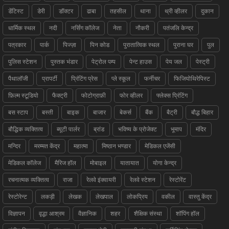
डेंटिस्ट
डेरी
डॉक्टर
ढाबा
तहसील
थाना
थ्री व्हीलर
दुकान
धार्मिक स्थल
नदी
नर्सिंग कॉलेज
नेता
नौकरी
पतंजलि केन्द्र
पत्रकार
पार्क
पिज्ज़ा
पिन कोड
पुरातात्विक स्थल
पुराना घर
पुल
पुलिस स्टेशन
पुस्तक भंडार
पेट्रोल पम्प
पेन्ट हाउस
पेय जल
पेस्ट्री
पैथालॉजी
प्रापर्टी
प्रिंटिंग प्रेस
प्ले स्कूल
फर्नीचर
फिजियोथिरेपिस्ट
फ़िल्म स्टूडियो
फैक्ट्री
फोटोग्राफ़ी
फोर व्हीलर
फ्लेक्स प्रिंटिंग
बस स्टाप
बस्ती
बाइक
बाजार
बेकर्स
बैंक
बैट्री
बौद्ध बिहार
बौद्धिक व्यक्तित्व
ब्यूटी पार्लर
ब्रांड
भविष्य के प्रोजेक्ट
भूमाप
मंदिर
मन्दिर
मरम्मत केंद्र
महात्मा
मिष्ठान भण्डार
मेडिकल एजेंसी
मेडिकल कॉलेज
मैरिज हॉल
मोबाइल
यातायात
योगा केन्द्र
रचनात्मक व्यक्तित्व
राजा
रेलवे इंक्वायरी
रेलवे स्टेशन
रेस्टोरेंट
रेस्टोरेन्ट
लकड़ी
लेखक
लेखपाल
लोकप्रिय
वकील
वास्तु केंद्र
विज्ञापन
वृद्धा आश्रम
वैज्ञानिक
शहर
शैक्षिक संस्था
शॉपिंग हॉल