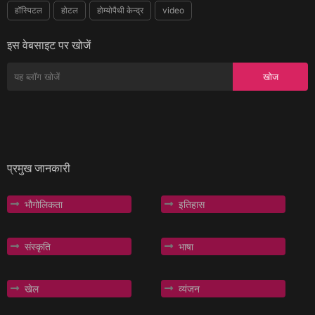
हॉस्पिटल
होटल
होम्योपैथी केन्द्र
video
इस वेबसाइट पर खोजें
प्रमुख जानकारी
भौगोलिकता
इतिहास
संस्कृति
भाषा
खेल
व्यंजन