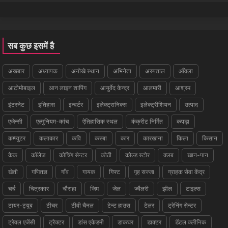
सब कुछ इसमें है
अखबार
अध्यापक
अनोखे स्थान
अभिनेता
अस्पताल
आँवला
आटोमोबाइल
आन लाइन शापिंग
आयुर्वेद केन्द्र
आलमारी
आश्रम
इंटरनेट
इतिहास
इन्वर्टर
इलेक्ट्रानिक्स
इलेक्ट्रीशियन
उत्पाद
एजेन्सी
एल्मुनियम-कांच
ऐतिहासिक स्थल
कंक्रीट निर्मित
कपड़ा
कम्प्युटर
कलाकार
कवि
कस्बा
कार
कारखाना
किला
किसान
केक
कॉलेज
कोचिंग सेन्टर
कोठी
कोल्ड स्टोर
क्लब
खान-पान
खेती
गणितज्ञ
गाँव
गायक
गिफ्ट
गृह सज्जा
ग्राहक सेवा केंद्र
चर्च
चित्रकार
चौराहा
जिम
जेल
ज्वैलरी
झील
टाइल्स
टायर-ट्यूब
टीचर
टीवी चैनल
टेन्ट हाउस
टेलर
ट्रेनिंग सेन्टर
ट्रेवल एजेंसी
ट्रैक्टर
डांस एकेडमी
डाकघर
डाक्टर
डेंटल क्लीनिक