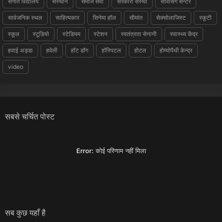
संगीत विद्यालय
संस्थान
समाज सेवी
सरकारी संस्था
सर्विसिंग सेन्टर
सार्वजनिक स्थल
साहित्यकार
सिनेमा हॉल
सीमांत
सेक्सोलाजिस्ट
स्कूटी
स्कूल
स्टूडियो
स्टेडियम
स्टेशन
स्वतंत्रता सेनानी
स्वास्थ्य केंद्र
हवाई अड्डा
हवेली
हॉट डॉग
हॉस्पिटल
होटल
होम्योपैथी केन्द्र
video
सबसे चर्चित पोस्ट
Error:
कोई परिणाम नहीं मिला
सब कुछ यहाँ है