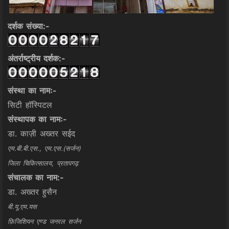
दर्शक संख्या:-
अंतर्राष्ट्रीय दर्शक:-
संस्था का नामः-
सिटी हॉस्पिटल
संस्थापक का नामः-
डा. काज़ी अख्तर सईद
एम.बी.बी.एस., एम.एस.(सर्जन)
जिला चिकित्सालय, प्रतापगढ़
संचालक का नाम:-
डा. अख्तर हुसैन
बी.यू.एम.यस
फ़िजिशियन एण्ड जनरल सर्जन