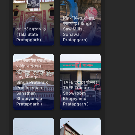
सिंह साँ मिल्स, सोनावा,
प्रतापगढ़ ( Singh
ताला स्टेट प्रतापगढ़
Saw Mills,
(Tala State
Sonawa,
Pratapgarh)
Pratapgarh)
जय मंगल सिंह प्राथमिक
प्रशिक्षण संस्थान
भूपियामऊ प्रतापगढ़ (
Jay Mangal
Singh Prathmik
TAFE ट्रैक्टर शोरूम (
Prashikshan
TAFE Tractor
Sansthan
Showroom
Bhupiyamau
Bhupiyamu
Pratapgarh )
Pratapgarh )