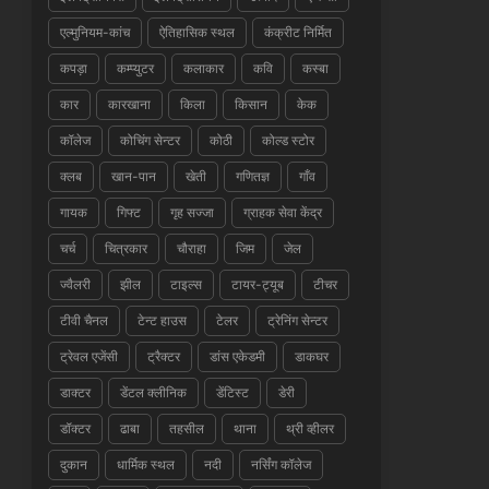
एल्मुनियम-कांच
ऐतिहासिक स्थल
कंक्रीट निर्मित
कपड़ा
कम्प्युटर
कलाकार
कवि
कस्बा
कार
कारखाना
किला
किसान
केक
कॉलेज
कोचिंग सेन्टर
कोठी
कोल्ड स्टोर
क्लब
खान-पान
खेती
गणितज्ञ
गाँव
गायक
गिफ्ट
गृह सज्जा
ग्राहक सेवा केंद्र
चर्च
चित्रकार
चौराहा
जिम
जेल
ज्वैलरी
झील
टाइल्स
टायर-ट्यूब
टीचर
टीवी चैनल
टेन्ट हाउस
टेलर
ट्रेनिंग सेन्टर
ट्रेवल एजेंसी
ट्रैक्टर
डांस एकेडमी
डाकघर
डाक्टर
डेंटल क्लीनिक
डेंटिस्ट
डेरी
डॉक्टर
ढाबा
तहसील
थाना
थ्री व्हीलर
दुकान
धार्मिक स्थल
नदी
नर्सिंग कॉलेज