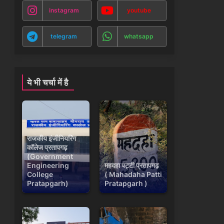
instagram
youtube
telegram
whatsapp
ये भी चर्चा में है
राजकीय इंजीनियरिंग
कॉलेज प्रतापगढ़
(Government
Engineering
महदहा पट्टी प्रतापगढ़
College
( Mahadaha Patti
Pratapgarh)
Pratapgarh )