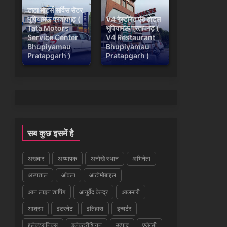
टाटा मोटर्स सर्विस सेंटर
भुपियामऊ प्रतापगढ़ (
V4 रेस्टोरेंट एंड होटल
Tata Motors
भूपियामऊ प्रतापगढ़ (
Service Center
V4 Restaurant
Bhupiyamau
Bhupiyamau
Pratapgarh )
Pratapgarh )
सब कुछ इसमें है
अखबार
अध्यापक
अनोखे स्थान
अभिनेता
अस्पताल
आँवला
आटोमोबाइल
आन लाइन शापिंग
आयुर्वेद केन्द्र
आलमारी
आश्रम
इंटरनेट
इतिहास
इन्वर्टर
इलेक्ट्रानिक्स
इलेक्ट्रीशियन
उत्पाद
एजेन्सी