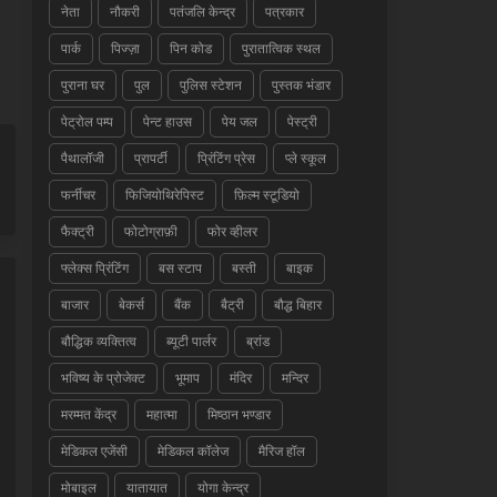
नेता
नौकरी
पतंजलि केन्द्र
पत्रकार
पार्क
पिज्ज़ा
पिन कोड
पुरातात्विक स्थल
पुराना घर
पुल
पुलिस स्टेशन
पुस्तक भंडार
पेट्रोल पम्प
पेन्ट हाउस
पेय जल
पेस्ट्री
पैथालॉजी
प्रापर्टी
प्रिंटिंग प्रेस
प्ले स्कूल
फर्नीचर
फिजियोथिरेपिस्ट
फ़िल्म स्टूडियो
फैक्ट्री
फोटोग्राफ़ी
फोर व्हीलर
फ्लेक्स प्रिंटिंग
बस स्टाप
बस्ती
बाइक
बाजार
बेकर्स
बैंक
बैट्री
बौद्ध बिहार
बौद्धिक व्यक्तित्व
ब्यूटी पार्लर
ब्रांड
भविष्य के प्रोजेक्ट
भूमाप
मंदिर
मन्दिर
मरम्मत केंद्र
महात्मा
मिष्ठान भण्डार
मेडिकल एजेंसी
मेडिकल कॉलेज
मैरिज हॉल
मोबाइल
यातायात
योगा केन्द्र