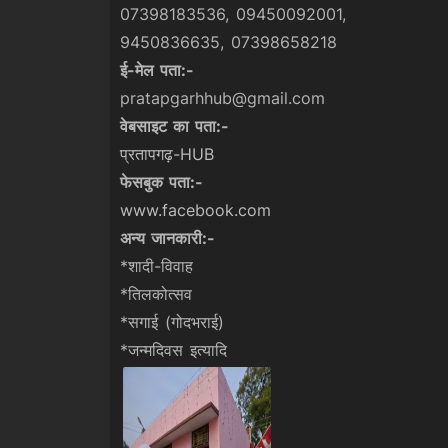
07398183536, 09450092001,
9450836635, 07398658218
ई-मेल पता:-
pratapgarhhub@gmail.com
वेबसाइट का पता:-
प्रतापगढ़-HUB
फेसबुक पता:-
www.facebook.com
अन्य जानकारी:-
*शादी-विवाह
*तिलकोत्सव
*सगाई (गोदभराई)
*जन्मदिवस इत्यादि