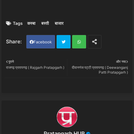
Tags
कस्बा
बस्ती
बाजार
Facebook
Twi
Wh
पुराने
और नया
राजगढ़ प्रतापगढ़ ( Rajgarh Pratapgarh )
दीवानगंज पट्टी प्रतापगढ़ ( Deewanganj
tter
ats
Patti Pratapgarh )
app
Pratapgarh HUB