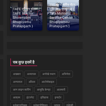
टाटा मोटर्स सर्विस सेंटर
TAFE ट्रैक्टर शोरूम (
भुपियामऊ प्रतापगढ़ (
TAFE Tractor
Tata Motors
Showroom
Service Center
Bhupiyamu
Bhupiyamau
Pratapgarh )
Pratapgarh )
सब कुछ इसमें है
अखबार
अध्यापक
अनोखे स्थान
अभिनेता
अस्पताल
आँवला
आटोमोबाइल
आन लाइन शापिंग
आयुर्वेद केन्द्र
आलमारी
आश्रम
इंटरनेट
इतिहास
इन्वर्टर
इलेक्ट्रानिक्स
इलेक्ट्रीशियन
उत्पाद
एजेन्सी