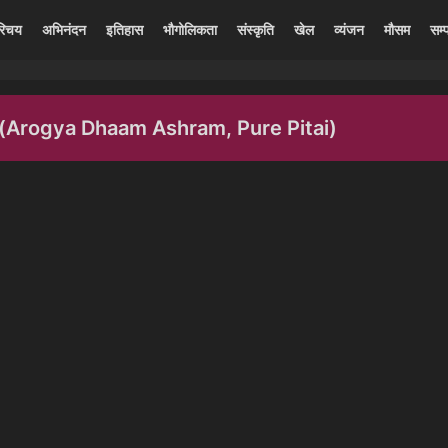
रिचय
अभिनंदन
इतिहास
भौगोलिकता
संस्कृति
खेल
व्यंजन
मौसम
सम्प
पितई (Arogya Dhaam Ashram, Pure Pitai)