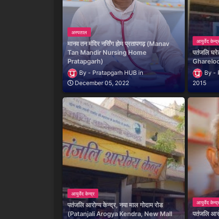
अस्पताल
आयुर्वेद केन्द्
मानव तन मंदिर नर्सिंग होम प्रतापगढ़ (Manav
Tan Mandir Nursing Home
पतंजलि घरेल
Pratapgarh)
Gharelo
Pratapgarh HUB
December 05, 2022
2015
आयुर्वेद केन्द्र
आयुर्वेद केन्द्
पतंजलि आरोग्य केन्द्र, नया माल गोदाम रोड
(Patanjali Arogya Kendra, New Mall
पतंजलि आरो