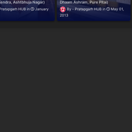
endra, Ashtbhuja Nagar)
Dhaam Ashram, Pure Pitai)
Pratapgarh HUB
January
Pratapgarh HUB
May 01,
2013