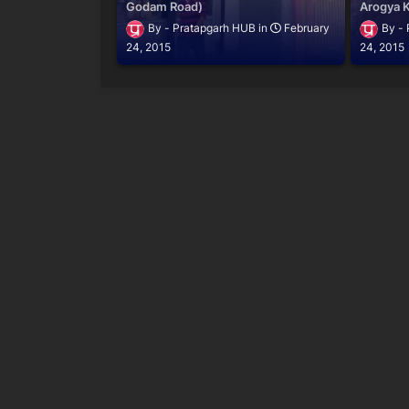
Godam Road)
Arogya K
Pratapgarh HUB
February
24, 2015
24, 2015