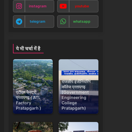
instagram
youtube
telegram
whatsapp
ये भी चर्चा में है
राजकीय इंजीनियरिंग
कॉलेज प्रतापगढ़
एटीएल फैक्ट्री
(Government
प्रतापगढ़ ( ATL
Engineering
Factory
College
Pratapgarh )
Pratapgarh)