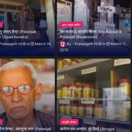
र
आन लाइन शापिंग
ू उत्पाद केंद्र (Patanjali
बिग बाजार & पतंजलि शोरूम (Big Bazaar &
o Utpad Kendra)
Patanjali Showroom)
Pratapgarh HUB
March 16,
Pratapgarh HUB
March 11,
2015
र
आयुर्वेद केन्द्र
ग्य केन्द्र, अष्टभुजा नगर (Patanjali
आरोग्य धाम आश्रम, पुरे पितई (Arogya