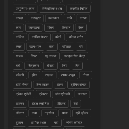
एल्मुनियम-कांच
ऐतिहासिक स्थल
कंक्रीट निर्मित
कपड़ा
कम्प्युटर
कलाकार
कवि
कस्बा
कार
कारखाना
किला
किसान
केक
कॉलेज
कोचिंग सेन्टर
कोठी
कोल्ड स्टोर
क्लब
खान-पान
खेती
गणितज्ञ
गाँव
गायक
गिफ्ट
गृह सज्जा
ग्राहक सेवा केंद्र
चर्च
चित्रकार
चौराहा
जिम
जेल
ज्वैलरी
झील
टाइल्स
टायर-ट्यूब
टीचर
टीवी चैनल
टेन्ट हाउस
टेलर
ट्रेनिंग सेन्टर
ट्रेवल एजेंसी
ट्रैक्टर
डांस एकेडमी
डाकघर
डाक्टर
डेंटल क्लीनिक
डेंटिस्ट
डेरी
डॉक्टर
ढाबा
तहसील
थाना
थ्री व्हीलर
दुकान
धार्मिक स्थल
नदी
नर्सिंग कॉलेज