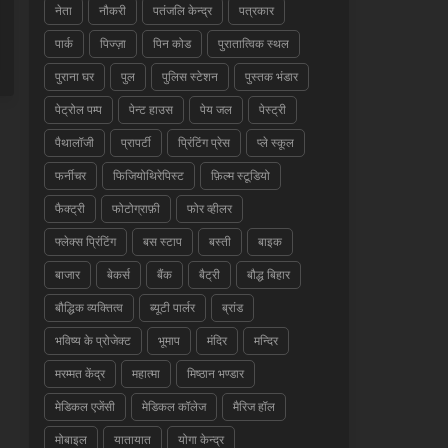
नेता
नौकरी
पतंजलि केन्द्र
पत्रकार
पार्क
पिज्ज़ा
पिन कोड
पुरातात्विक स्थल
पुराना घर
पुल
पुलिस स्टेशन
पुस्तक भंडार
पेट्रोल पम्प
पेन्ट हाउस
पेय जल
पेस्ट्री
पैथालॉजी
प्रापर्टी
प्रिंटिंग प्रेस
प्ले स्कूल
फर्नीचर
फिजियोथिरेपिस्ट
फ़िल्म स्टूडियो
फैक्ट्री
फोटोग्राफ़ी
फोर व्हीलर
फ्लेक्स प्रिंटिंग
बस स्टाप
बस्ती
बाइक
बाजार
बेकर्स
बैंक
बैट्री
बौद्ध बिहार
बौद्धिक व्यक्तित्व
ब्यूटी पार्लर
ब्रांड
भविष्य के प्रोजेक्ट
भूमाप
मंदिर
मन्दिर
मरम्मत केंद्र
महात्मा
मिष्ठान भण्डार
मेडिकल एजेंसी
मेडिकल कॉलेज
मैरिज हॉल
मोबाइल
यातायात
योगा केन्द्र