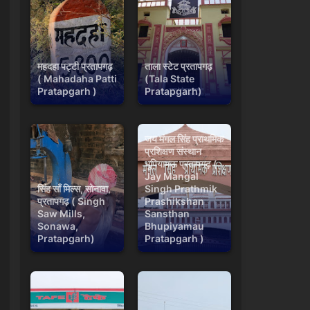
महदहा पट्टी प्रतापगढ़
ताला स्टेट प्रतापगढ़
( Mahadaha Patti
(Tala State
Pratapgarh )
Pratapgarh)
जय मंगल सिंह प्राथमिक
प्रशिक्षण संस्थान
भूपियामऊ प्रतापगढ़ (
Jay Mangal
सिंह साँ मिल्स, सोनावा,
Singh Prathmik
प्रतापगढ़ ( Singh
Prashikshan
Saw Mills,
Sansthan
Sonawa,
Bhupiyamau
Pratapgarh)
Pratapgarh )