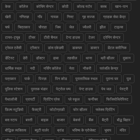
केक
कॉलेज
कोचिंग सेन्टर
कोठी
कोल्ड स्टोर
क्लब
खान-पान
खेती
गणितज्ञ
गाँव
गायक
गिफ्ट
गृह सज्जा
ग्राहक सेवा केंद्र
चर्च
चित्रकार
चौराहा
जिम
जेल
ज्वैलरी
झील
टाइल्स
टायर-ट्यूब
टीचर
टीवी चैनल
टेन्ट हाउस
टेलर
ट्रेनिंग सेन्टर
ट्रेवल एजेंसी
ट्रैक्टर
डांस एकेडमी
डाकघर
डाक्टर
डेंटल क्लीनिक
डेंटिस्ट
डेरी
डॉक्टर
ढाबा
तहसील
थाना
थ्री व्हीलर
दुकान
धार्मिक स्थल
नदी
नर्सिंग कॉलेज
नेता
नौकरी
पतंजलि केन्द्र
पत्रकार
पार्क
पिज्ज़ा
पिन कोड
पुरातात्विक स्थल
पुराना घर
पुल
पुलिस स्टेशन
पुस्तक भंडार
पेट्रोल पम्प
पेन्ट हाउस
पेय जल
पेस्ट्री
पैथालॉजी
प्रापर्टी
प्रिंटिंग प्रेस
प्ले स्कूल
फर्नीचर
फिजियोथिरेपिस्ट
फ़िल्म स्टूडियो
फैक्ट्री
फोटोग्राफ़ी
फोर व्हीलर
फ्लेक्स प्रिंटिंग
बस स्टाप
बस्ती
बाइक
बाजार
बेकर्स
बैंक
बैट्री
बौद्ध बिहार
बौद्धिक व्यक्तित्व
ब्यूटी पार्लर
ब्रांड
भविष्य के प्रोजेक्ट
भूमाप
मंदिर