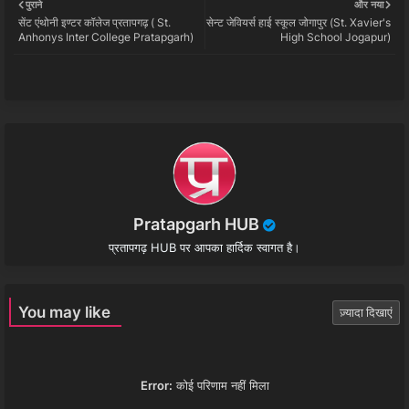
पुराने
और नया
सेंट एंथोनी इण्टर कॉलेज प्रतापगढ़ ( St.
सेन्ट जेवियर्स हाई स्कूल जोगापुर (St. Xavier's
tter
ats
Anhonys Inter College Pratapgarh)
High School Jogapur)
app
Pratapgarh HUB
प्रतापगढ़ HUB पर आपका हार्दिक स्वागत है।
You may like
ज़्यादा दिखाएं
Error:
कोई परिणाम नहीं मिला