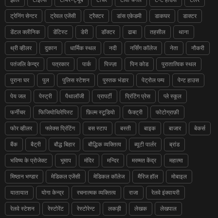
ट्रेनिंग सेन्टर
ट्रेवल एजेंसी
ट्रैक्टर
डांस एकेडमी
डाकघर
डाक्टर
डेंटल क्लीनिक
डेंटिस्ट
डेरी
डॉक्टर
ढाबा
तहसील
थाना
थ्री व्हीलर
दुकान
धार्मिक स्थल
नदी
नर्सिंग कॉलेज
नेता
नौकरी
पतंजलि केन्द्र
पत्रकार
पार्क
पिज्ज़ा
पिन कोड
पुरातात्विक स्थल
पुराना घर
पुल
पुलिस स्टेशन
पुस्तक भंडार
पेट्रोल पम्प
पेन्ट हाउस
पेय जल
पेस्ट्री
पैथालॉजी
प्रापर्टी
प्रिंटिंग प्रेस
प्ले स्कूल
फर्नीचर
फिजियोथिरेपिस्ट
फ़िल्म स्टूडियो
फैक्ट्री
फोटोग्राफ़ी
फोर व्हीलर
फ्लेक्स प्रिंटिंग
बस स्टाप
बस्ती
बाइक
बाजार
बेकर्स
बैंक
बैट्री
बौद्ध बिहार
बौद्धिक व्यक्तित्व
ब्यूटी पार्लर
ब्रांड
भविष्य के प्रोजेक्ट
भूमाप
मंदिर
मन्दिर
मरम्मत केंद्र
महात्मा
मिष्ठान भण्डार
मेडिकल एजेंसी
मेडिकल कॉलेज
मैरिज हॉल
मोबाइल
यातायात
योगा केन्द्र
रचनात्मक व्यक्तित्व
राजा
रेलवे इंक्वायरी
रेलवे स्टेशन
रेस्टोरेंट
रेस्टोरेन्ट
लकड़ी
लेखक
लेखपाल