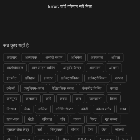
Error:
कोई परिणाम नहीं मिला
सब कुछ यहाँ है
अखबार
अध्यापक
अनोखे स्थान
अभिनेता
अस्पताल
आँवला
आटोमोबाइल
आन लाइन शापिंग
आयुर्वेद केन्द्र
आलमारी
आश्रम
इंटरनेट
इतिहास
इन्वर्टर
इलेक्ट्रानिक्स
इलेक्ट्रीशियन
उत्पाद
एजेन्सी
एल्मुनियम-कांच
ऐतिहासिक स्थल
कंक्रीट निर्मित
कपड़ा
कम्प्युटर
कलाकार
कवि
कस्बा
कार
कारखाना
किला
किसान
केक
कॉलेज
कोचिंग सेन्टर
कोठी
कोल्ड स्टोर
क्लब
खान-पान
खेती
गणितज्ञ
गाँव
गायक
गिफ्ट
गृह सज्जा
ग्राहक सेवा केंद्र
चर्च
चित्रकार
चौराहा
जिम
जेल
ज्वैलरी
झील
टाइल्स
टायर-ट्यूब
टीचर
टीवी चैनल
टेन्ट हाउस
टेलर