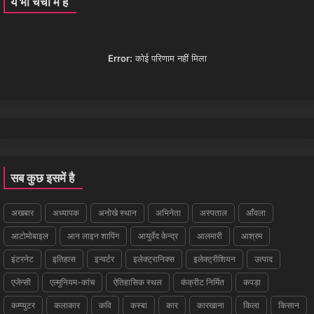
ये भी चर्चा में है
Error:
कोई परिणाम नहीं मिला
सब कुछ इसमें है
अखबार
अध्यापक
अनोखे स्थान
अभिनेता
अस्पताल
आँवला
आटोमोबाइल
आन लाइन शापिंग
आयुर्वेद केन्द्र
आलमारी
आश्रम
इंटरनेट
इतिहास
इन्वर्टर
इलेक्ट्रानिक्स
इलेक्ट्रीशियन
उत्पाद
एजेन्सी
एल्मुनियम-कांच
ऐतिहासिक स्थल
कंक्रीट निर्मित
कपड़ा
कम्प्युटर
कलाकार
कवि
कस्बा
कार
कारखाना
किला
किसान