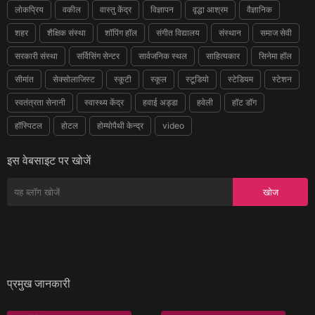
लोकप्रिय
वकील
वास्तु केंद्र
विज्ञापन
वृद्धा आश्रम
वैज्ञानिक
शहर
शैक्षिक संस्था
शॉपिंग हॉल
संगीत विद्यालय
संस्थान
समाज सेवी
सरकारी संस्था
सर्विसिंग सेन्टर
सार्वजनिक स्थल
साहित्यकार
सिनेमा हॉल
सीमांत
सेक्सोलाजिस्ट
स्कूटी
स्कूल
स्टूडियो
स्टेडियम
स्टेशन
स्वतंत्रता सेनानी
स्वास्थ्य केंद्र
हवाई अड्डा
हवेली
हॉट डॉग
हॉस्पिटल
होटल
होम्योपैथी केन्द्र
video
इस वेबसाइट पर खोजें
प्रमुख जानकारी