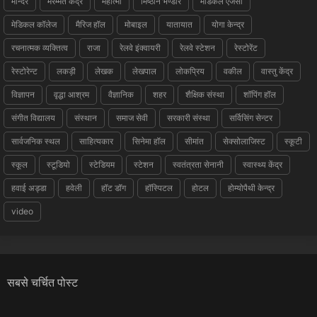
मन्दिर
मरम्मत केंद्र
महात्मा
मिष्ठान भण्डार
मेडिकल एजेंसी
मेडिकल कॉलेज
मैरिज हॉल
मोबाइल
यातायात
योगा केन्द्र
रचनात्मक व्यक्तित्व
राजा
रेलवे इंक्वायरी
रेलवे स्टेशन
रेस्टोरेंट
रेस्टोरेन्ट
लकड़ी
लेखक
लेखपाल
लोकप्रिय
वकील
वास्तु केंद्र
विज्ञापन
वृद्धा आश्रम
वैज्ञानिक
शहर
शैक्षिक संस्था
शॉपिंग हॉल
संगीत विद्यालय
संस्थान
समाज सेवी
सरकारी संस्था
सर्विसिंग सेन्टर
सार्वजनिक स्थल
साहित्यकार
सिनेमा हॉल
सीमांत
सेक्सोलाजिस्ट
स्कूटी
स्कूल
स्टूडियो
स्टेडियम
स्टेशन
स्वतंत्रता सेनानी
स्वास्थ्य केंद्र
हवाई अड्डा
हवेली
हॉट डॉग
हॉस्पिटल
होटल
होम्योपैथी केन्द्र
video
सबसे चर्चित पोस्ट