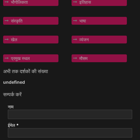
भौगोलिकता
इतिहास
संस्कृति
भाषा
खेल
व्यंजन
प्रमुख स्थल
मौसम
अभी तक दर्शकों की संख्या
u
n
d
e
f
i
n
e
d
सम्पर्क करें
नाम
ईमेल
*