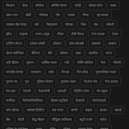
किसान
केक
कॉलेज
कोचिंग सेन्टर
कोठी
कोल्ड स्टोर
क्लब
खान-पान
खेती
गणितज्ञ
गाँव
गायक
गिफ्ट
गृह सज्जा
ग्राहक सेवा केंद्र
चर्च
चित्रकार
चौराहा
जिम
जेल
ज्वैलरी
झील
टाइल्स
टायर-ट्यूब
टीचर
टीवी चैनल
टेन्ट हाउस
टेलर
ट्रेनिंग सेन्टर
ट्रेवल एजेंसी
ट्रैक्टर
डांस एकेडमी
डाकघर
डाक्टर
डेंटल क्लीनिक
डेंटिस्ट
डेरी
डॉक्टर
ढाबा
तहसील
थाना
थ्री व्हीलर
दुकान
धार्मिक स्थल
नदी
नर्सिंग कॉलेज
नेता
नौकरी
पतंजलि केन्द्र
पत्रकार
पार्क
पिज्ज़ा
पिन कोड
पुरातात्विक स्थल
पुराना घर
पुल
पुलिस स्टेशन
पुस्तक भंडार
पेट्रोल पम्प
पेन्ट हाउस
पेय जल
पेस्ट्री
पैथालॉजी
प्रापर्टी
प्रिंटिंग प्रेस
प्ले स्कूल
फर्नीचर
फिजियोथिरेपिस्ट
फ़िल्म स्टूडियो
फैक्ट्री
फोटोग्राफ़ी
फोर व्हीलर
फ्लेक्स प्रिंटिंग
बस स्टाप
बस्ती
बाइक
बाजार
बेकर्स
बैंक
बैट्री
बौद्ध बिहार
बौद्धिक व्यक्तित्व
ब्यूटी पार्लर
ब्रांड
भविष्य के प्रोजेक्ट
भूमाप
मंदिर
मन्दिर
मरम्मत केंद्र
महात्मा