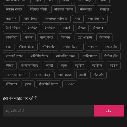
मिष्ठान भण्डार
मेडिकल एजेंसी
मेडिकल कॉलेज
मैरिज हॉल
मोबाइल
यातायात
योगा केन्द्र
रचनात्मक व्यक्तित्व
राजा
रेलवे इंक्वायरी
रेलवे स्टेशन
रेस्टोरेंट
रेस्टोरेन्ट
लकड़ी
लेखक
लेखपाल
लोकप्रिय
वकील
वास्तु केंद्र
विज्ञापन
वृद्धा आश्रम
वैज्ञानिक
शहर
शैक्षिक संस्था
शॉपिंग हॉल
संगीत विद्यालय
संस्थान
समाज सेवी
सरकारी संस्था
सर्विसिंग सेन्टर
सार्वजनिक स्थल
साहित्यकार
सिनेमा हॉल
सीमांत
सेक्सोलाजिस्ट
स्कूटी
स्कूल
स्टूडियो
स्टेडियम
स्टेशन
स्वतंत्रता सेनानी
स्वास्थ्य केंद्र
हवाई अड्डा
हवेली
हॉट डॉग
हॉस्पिटल
होटल
होम्योपैथी केन्द्र
video
इस वेबसाइट पर खोजें