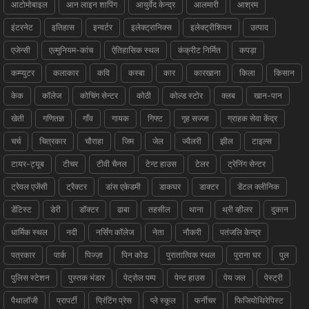
आटोमोबाइल
आन लाइन शापिंग
आयुर्वेद केन्द्र
आलमारी
आश्रम
इंटरनेट
इतिहास
इन्वर्टर
इलेक्ट्रानिक्स
इलेक्ट्रीशियन
उत्पाद
एजेन्सी
एल्मुनियम-कांच
ऐतिहासिक स्थल
कंक्रीट निर्मित
कपड़ा
कम्प्युटर
कलाकार
कवि
कस्बा
कार
कारखाना
किला
किसान
केक
कॉलेज
कोचिंग सेन्टर
कोठी
कोल्ड स्टोर
क्लब
खान-पान
खेती
गणितज्ञ
गाँव
गायक
गिफ्ट
गृह सज्जा
ग्राहक सेवा केंद्र
चर्च
चित्रकार
चौराहा
जिम
जेल
ज्वैलरी
झील
टाइल्स
टायर-ट्यूब
टीचर
टीवी चैनल
टेन्ट हाउस
टेलर
ट्रेनिंग सेन्टर
ट्रेवल एजेंसी
ट्रैक्टर
डांस एकेडमी
डाकघर
डाक्टर
डेंटल क्लीनिक
डेंटिस्ट
डेरी
डॉक्टर
ढाबा
तहसील
थाना
थ्री व्हीलर
दुकान
धार्मिक स्थल
नदी
नर्सिंग कॉलेज
नेता
नौकरी
पतंजलि केन्द्र
पत्रकार
पार्क
पिज्ज़ा
पिन कोड
पुरातात्विक स्थल
पुराना घर
पुल
पुलिस स्टेशन
पुस्तक भंडार
पेट्रोल पम्प
पेन्ट हाउस
पेय जल
पेस्ट्री
पैथालॉजी
प्रापर्टी
प्रिंटिंग प्रेस
प्ले स्कूल
फर्नीचर
फिजियोथिरेपिस्ट