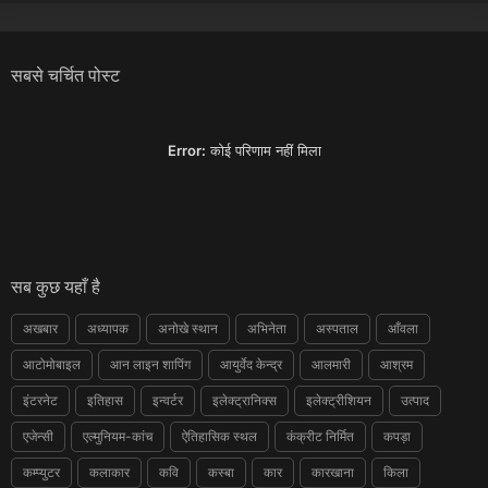
सबसे चर्चित पोस्ट
Error:
कोई परिणाम नहीं मिला
सब कुछ यहाँ है
अखबार
अध्यापक
अनोखे स्थान
अभिनेता
अस्पताल
आँवला
आटोमोबाइल
आन लाइन शापिंग
आयुर्वेद केन्द्र
आलमारी
आश्रम
इंटरनेट
इतिहास
इन्वर्टर
इलेक्ट्रानिक्स
इलेक्ट्रीशियन
उत्पाद
एजेन्सी
एल्मुनियम-कांच
ऐतिहासिक स्थल
कंक्रीट निर्मित
कपड़ा
कम्प्युटर
कलाकार
कवि
कस्बा
कार
कारखाना
किला