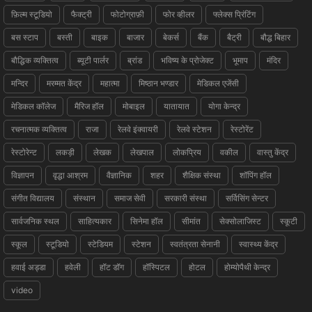
फ़िल्म स्टूडियो
फैक्ट्री
फोटोग्राफ़ी
फोर व्हीलर
फ्लेक्स प्रिंटिंग
बस स्टाप
बस्ती
बाइक
बाजार
बेकर्स
बैंक
बैट्री
बौद्ध बिहार
बौद्धिक व्यक्तित्व
ब्यूटी पार्लर
ब्रांड
भविष्य के प्रोजेक्ट
भूमाप
मंदिर
मन्दिर
मरम्मत केंद्र
महात्मा
मिष्ठान भण्डार
मेडिकल एजेंसी
मेडिकल कॉलेज
मैरिज हॉल
मोबाइल
यातायात
योगा केन्द्र
रचनात्मक व्यक्तित्व
राजा
रेलवे इंक्वायरी
रेलवे स्टेशन
रेस्टोरेंट
रेस्टोरेन्ट
लकड़ी
लेखक
लेखपाल
लोकप्रिय
वकील
वास्तु केंद्र
विज्ञापन
वृद्धा आश्रम
वैज्ञानिक
शहर
शैक्षिक संस्था
शॉपिंग हॉल
संगीत विद्यालय
संस्थान
समाज सेवी
सरकारी संस्था
सर्विसिंग सेन्टर
सार्वजनिक स्थल
साहित्यकार
सिनेमा हॉल
सीमांत
सेक्सोलाजिस्ट
स्कूटी
स्कूल
स्टूडियो
स्टेडियम
स्टेशन
स्वतंत्रता सेनानी
स्वास्थ्य केंद्र
हवाई अड्डा
हवेली
हॉट डॉग
हॉस्पिटल
होटल
होम्योपैथी केन्द्र
video